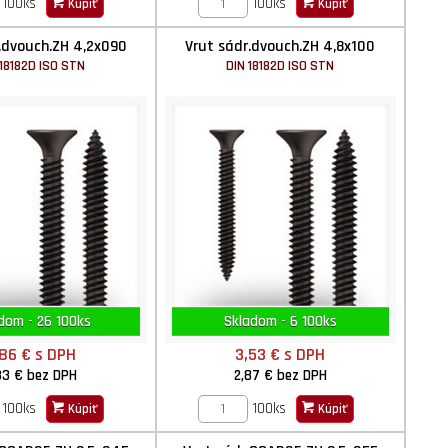
100ks
100ks
Kúpiť
Kúpiť
.dvouch.ZH 4,2x090
Vrut sádr.dvouch.ZH 4,8x100
 18182D ISO STN
DIN 18182D ISO STN
dom - 26 100ks
Skladom - 6 100ks
,86 €
s DPH
3,53 €
s DPH
33 €
bez DPH
2,87 €
bez DPH
100ks
100ks
Kúpiť
Kúpiť