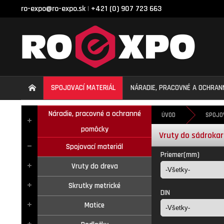
ro-expo@ro-expo.sk
+421 (0) 907 723 663
|
SPOJOVACÍ MATERIÁL
NÁRADIE, PRACOVNÉ A OCHRA
Náradie, pracovné a ochranné
ÚVOD
SPOJO
pomôcky
Vruty do sádroka
Spojovací materiál
Priemer(mm)
Vruty do dreva
Skrutky metrické
DIN
Matice