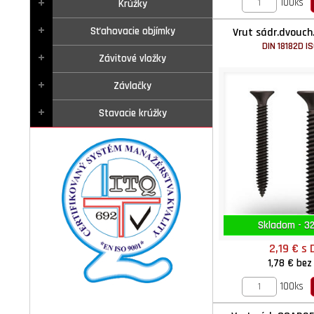
100ks
Krúžky
Sťahovacie objímky
Vrut sádr.dvouch
DIN 18182D I
Závitové vložky
Závlačky
Stavacie krúžky
Skladom - 32
2,19 €
s 
1,78 €
bez
100ks