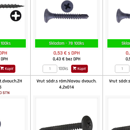
 100ks
Skladom - 78 100ks
Skla
 DPH
0,53 €
s DPH
0
 DPH
0,43 €
bez DPH
0,
100ks
Kúpiť
Kúpiť
t.dvouch.ZH
Vrut sádr.s rám.hlavou dvouch.
Vrut sádr.
5
4,2x014
SO STN