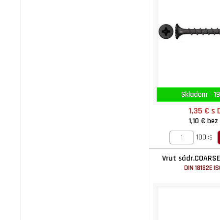
Skladom - 19
1,35 €
s 
1,10 €
bez
100ks
Vrut sádr.COARSE
DIN 18182E I