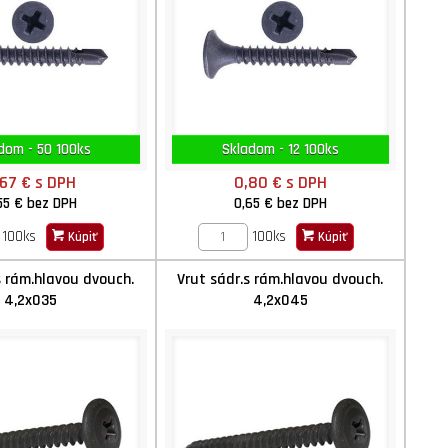
dom - 50 100ks
Skladom - 12 100ks
,67 €
s DPH
0,80 €
s DPH
55 €
bez DPH
0,65 €
bez DPH
100ks
100ks
Kúpiť
Kúpiť
s rám.hlavou dvouch.
Vrut sádr.s rám.hlavou dvouch.
4,2x035
4,2x045