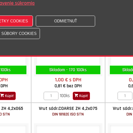
avenie súkromia
 100ks
Skladom - 170 100ks
Sklad
 DPH
1,00 €
s DPH
0
 DPH
0,81 €
bez DPH
0,
100ks
Kúpiť
Kúpiť
 ZH 4,2x065
Vrut sádr.COARSE ZH 4,2x075
Vrut sádr
SO STN
DIN 18182E ISO STN
DIN