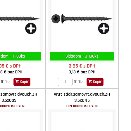
adom - 1 100ks
Skladom - 3 100ks
,95 €
s DPH
3,85 €
s DPH
58 €
bez DPH
3,13 €
bez DPH
100ks
100ks
Kúpiť
Kúpiť
.samovrt.dvouch.ZH
Vrut sádr.samovrt.dvouch.ZH
3,5x035
3,5x045
 18182B ISO STN
DIN 18182B ISO STN