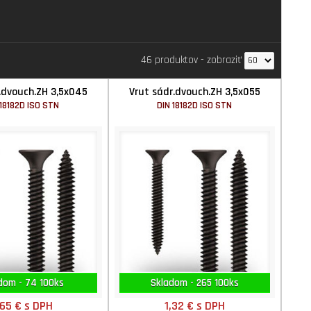
46 produktov
-
zobraziť
.dvouch.ZH 3,5x045
Vrut sádr.dvouch.ZH 3,5x055
 18182D ISO STN
DIN 18182D ISO STN
dom - 74 100ks
Skladom - 265 100ks
,65 €
s DPH
1,32 €
s DPH