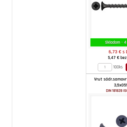
Skladom - 4
6,73 €
s
5,47 €
bez
100ks
Vrut sádr.samovr
3,5x05
DIN 18182B I