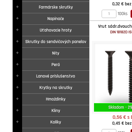
0,32 €
bez
Farmárske skrutky
100ks
Napínače
Vrut sádr.dvouch
Uťahovacie hroty
DIN 18182D I
Skrutky do sendvičových panelov
Nity
Perá
Lanové príslušenstvo
Krytky na skrutky
Hmoždinky
Skladom - 29
Kliny
0,56 €
s
Kolíky
0,45 €
bez