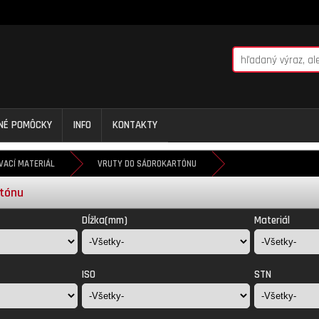
NNÉ POMÔCKY
INFO
KONTAKTY
VACÍ MATERIÁL
VRUTY DO SÁDROKARTÓNU
rtónu
Dĺžka(mm)
Materiál
ISO
STN