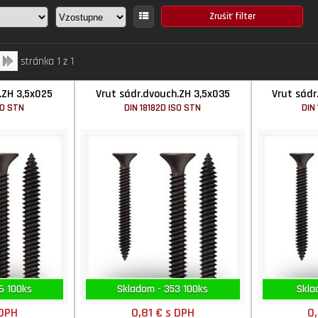
stránka 1 z 1
.ZH 3,5x025
Vrut sádr.dvouch.ZH 3,5x035
Vrut sádr
SO STN
DIN 18182D ISO STN
DIN
6 100ks
Skladom - 353 100ks
Skla
 DPH
0,81 €
s DPH
0