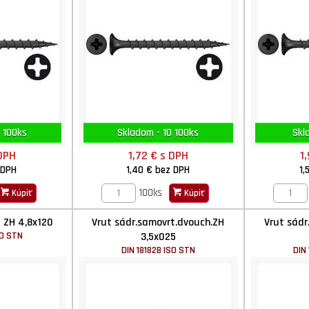
 100ks
Skladom - 10 100ks
Skl
DPH
1,72 €
s DPH
1
 DPH
1,40 €
bez DPH
1,
100ks
Kúpiť
Kúpiť
 ZH 4,8x120
Vrut sádr.samovrt.dvouch.ZH
Vrut sádr
SO STN
3,5x025
DIN 18182B ISO STN
DIN