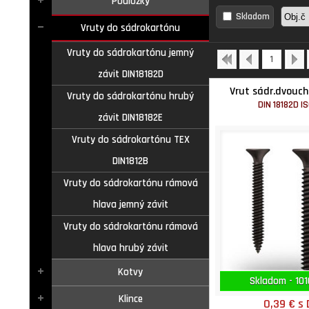
Podložky
Skladom
Vruty do sádrokartónu
Vruty do sádrokartónu jemný
1
závit DIN18182D
Vrut sádr.dvouch
Vruty do sádrokartónu hrubý
DIN 18182D I
závit DIN18182E
Vruty do sádrokartónu TEX
DIN1812B
Vruty do sádrokartónu rámová
hlava jemný závit
Vruty do sádrokartónu rámová
hlava hrubý závit
Kotvy
Skladom - 101
Klince
0,39 €
s