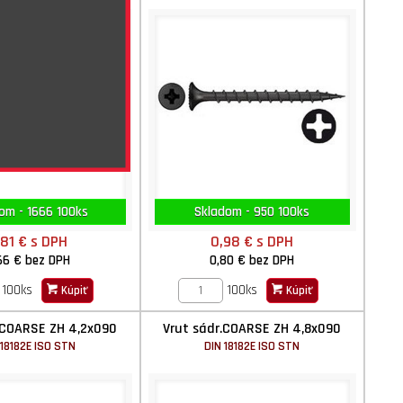
om - 1666 100ks
Skladom - 950 100ks
,81 €
s DPH
0,98 €
s DPH
66 €
bez DPH
0,80 €
bez DPH
100ks
100ks
Kúpiť
Kúpiť
.COARSE ZH 4,2x090
Vrut sádr.COARSE ZH 4,8x090
 18182E ISO STN
DIN 18182E ISO STN