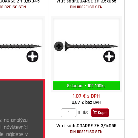
.COARSE ZH 3,5x045
Vrut sádr.COARSE ZH 3,5x055
 18182E ISO STN
DIN 18182E ISO STN
dom - 147 100ks
Skladom - 105 100ks
,91 €
s DPH
1,07 €
s DPH
74 €
bez DPH
0,87 €
bez DPH
100ks
100ks
Kúpiť
Kúpiť
y, na analýzu
.COARSE ZH 3,9x045
Vrut sádr.COARSE ZH 3,9x055
 návštevníci
 18182E ISO STN
DIN 18182E ISO STN
ie nájdete v