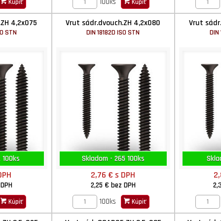
100ks
Kúpiť
Kúpiť
.ZH 4,2x075
Vrut sádr.dvouch.ZH 4,2x080
Vrut sádr
SO STN
DIN 18182D ISO STN
DIN
 100ks
Skladom - 265 100ks
Skla
DPH
2,76 €
s DPH
2
 DPH
2,25 €
bez DPH
2,
100ks
Kúpiť
Kúpiť