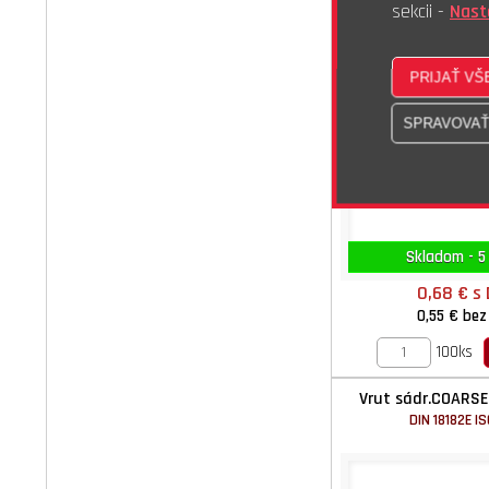
sekcii -
Nast
Skladom - 5
0,68 €
s
0,55 €
bez
100ks
Vrut sádr.COARSE
DIN 18182E I