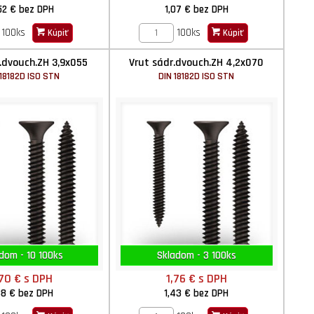
52 €
bez DPH
1,07 €
bez DPH
100ks
100ks
Kúpiť
Kúpiť
.dvouch.ZH 3,9x055
Vrut sádr.dvouch.ZH 4,2x070
 18182D ISO STN
DIN 18182D ISO STN
dom - 10 100ks
Skladom - 3 100ks
,70 €
s DPH
1,76 €
s DPH
38 €
bez DPH
1,43 €
bez DPH