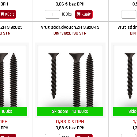
 DPH
0,66 €
bez DPH
0,
100ks
Kúpiť
Kúpiť
.ZH 3,9x025
Vrut sádr.dvouch.ZH 3,9x045
Vrut sádr
SO STN
DIN 18182D ISO STN
DIN
 100ks
Skladom - 10 100ks
Skla
 DPH
0,83 €
s DPH
1
 DPH
0,68 €
bez DPH
1,