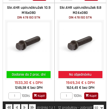
Skr.4HR upín.nákružek 10.9
Skr.4HR upín.nákružek 8.8
M16x080
M24x080
DIN 478 ISO STN
DIN 478 ISO STN
Dodanie do 2 prac. dní
Na objednávku
1533,30 €
s DPH
1949,34 €
s DPH
1246,58 €
bez DPH
1624,45 €
bez DPH
100ks
100ks
Kúpiť
Kúpiť
stránka 1 z 1
12 produktov
-
zobraziť