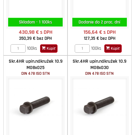
Skladom - 1 100ks
Dodanie do 2 prac. dní
430,98 €
s DPH
156,64 €
s DPH
350,39 €
bez DPH
127,35 €
bez DPH
100ks
100ks
Kúpiť
Kúpiť
Skr.4HR upín.nákružek 10.9
Skr.4HR upín.nákružek 10.9
M08x025
M08x030
DIN 478 ISO STN
DIN 478 ISO STN