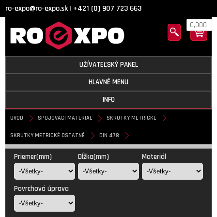
ro-expo@ro-expo.sk
+421 (0) 907 723 663
|
0,000
UŽÍVATEĽSKÝ PANEL
HLAVNÉ MENU
INFO
ÚVOD
SPOJOVACÍ MATERIÁL
SKRUTKY METRICKÉ
SKRUTKY METRICKÉ OSTATNÉ
DIN 478
DIN 478
Priemer(mm)
Dĺžka(mm)
Materiál
Povrchová úprava