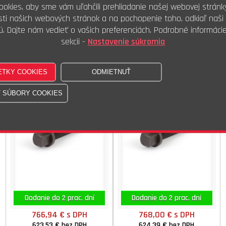
okies, aby sme vám uľahčili prehliadanie našej webovej stránk
486,16 €
s DPH
244,77 €
s DPH
ti našich webových stránok a na pochopenie toho, odkiaľ naši 
395,25 €
bez DPH
199,00 €
bez DPH
ú. Dajte nám vedieť o vašich preferenciách. Podrobné informáci
100ks
100ks
Kúpiť
Kúpiť
sekcii -
Nastavenie súkromia
Skr.4HR upín.nákružek 10.9
Skr.4HR upín.nákružek 10.9
M10x060
M12x050
DIN 478 ISO STN
DIN 478 ISO STN
Dodanie do 2 prac. dní
Dodanie do 2 prac. dní
766,94 €
s DPH
768,00 €
s DPH
623,53 €
bez DPH
624,39 €
bez DPH