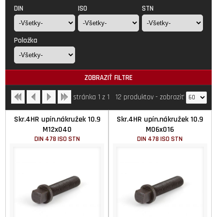
DIN
ISO
STN
Položka
ZOBRAZIŤ FILTRE
stránka 1 z 1
12 produktov
-
zobraziť
Skr.4HR upín.nákružek 10.9
Skr.4HR upín.nákružek 10.9
M12x040
M06x016
DIN 478 ISO STN
DIN 478 ISO STN