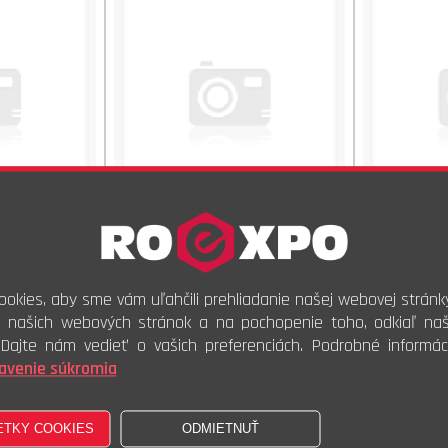
 1000ks
Skladom - 18 1000ks
Skla
 DPH
21,20 €
s DPH
0
z DPH
17,67 €
bez DPH
0,
okies, aby sme vám uľahčili prehliadanie našej webovej stránk
1000ks
Kúpiť
Kúpiť
i našich webových stránok a na pochopenie toho, odkiaľ naši
 výstuh MVZ-B
Skrutka na montáž výstuh MVP-A
Skrutka na
. Dajte nám vedieť o vašich preferenciách. Podrobné informác
3,9x13
avenie súkromia