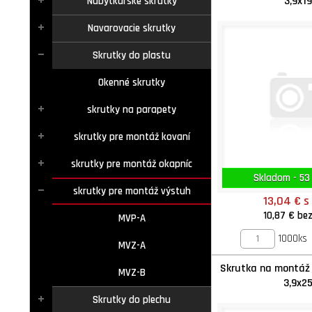
3,9x19
Nábytkárske skrutky
Navarovacie skrutky
Skrutky do plastu
Okenné skrutky
skrutky na parapety
skrutky pre montáž kovaní
skrutky pre montáž okapníc
Skladom - 53
skrutky pre montáž výstuh
13,04 €
s
10,87 €
be
MVP-A
1000ks
MVZ-A
Skrutka na montáž
MVZ-B
3,9x2
Skrutky do plechu