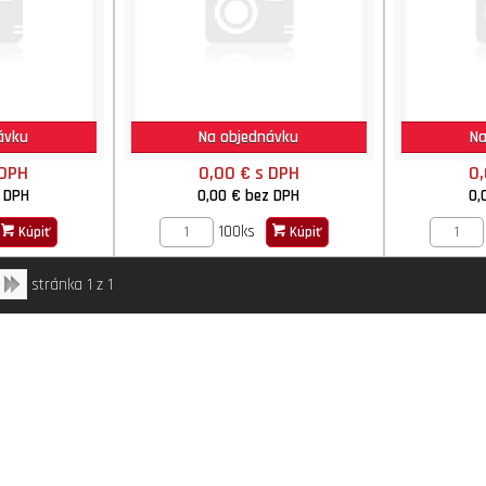
ávku
Na objednávku
Na
 DPH
0,00 €
s DPH
0
 DPH
0,00 €
bez DPH
0,
100ks
Kúpiť
Kúpiť
stránka 1 z 1