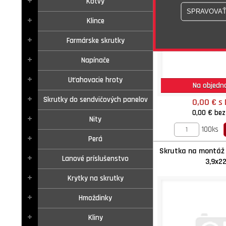
Kotvy
Klince
Farmárske skrutky
Napínače
Uťahovacie hroty
Na objedn
Skrutky do sendvičových panelov
0,00 €
s
0,00 €
bez
Nity
100ks
Perá
Skrutka na montáž
Lanové príslušenstvo
3,9x2
Krytky na skrutky
Hmoždinky
Kliny