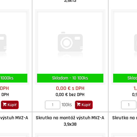
3,9x13
 1000ks
Skladom - 10 100ks
Skla
 DPH
0,00 €
s DPH
1
z DPH
0,00 €
bez DPH
0,
100ks
Kúpiť
Kúpiť
 výstuh MVZ-A
Skrutka na montáž výstuh MVZ-A
Skrutka na
5
3,9x38