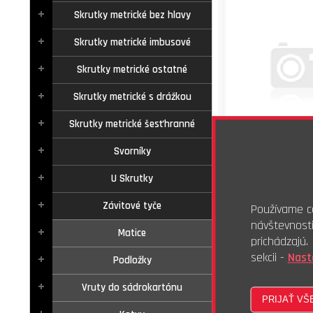
Skrutky metrické bez hlavy
Skrutky metrické imbusové
Skrutky metrické ostatné
Skrutky metrické s drážkou
Skrutky metrické šesťhranné
Skladom - 16
Svorníky
15,19 €
s
U Skrutky
12,66 €
be
Závitové tyče
Používame co
1000ks
návštevnost
Matice
Skrutka na montáž
prichádzajú
3,9x13
sekcii -
Nast
Podložky
Vruty do sádrokartónu