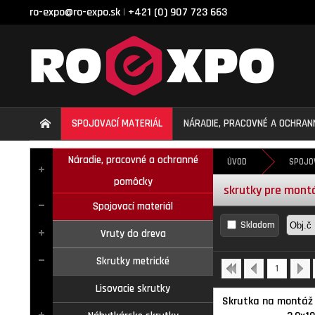
ro-expo@ro-expo.sk
+421 (0) 907 723 663
|
SPOJOVACÍ MATERIÁL
NÁRADIE, PRACOVNÉ A OCHRA
Náradie, pracovné a ochranné
ÚVOD
SPOJO
pomôcky
skrutky pre mont
Spojovací materiál
Skladom
Vruty do dreva
Skrutky metrické
1
Lisovacie skrutky
Skrutka na montáž