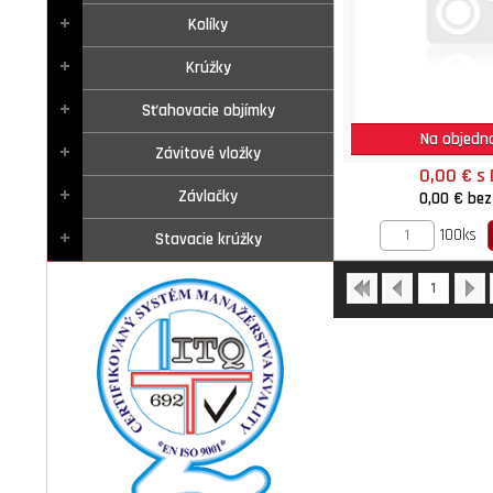
Kolíky
Krúžky
Sťahovacie objímky
Na objedn
Závitové vložky
0,00 €
s
Závlačky
0,00 €
bez
100ks
Stavacie krúžky
1