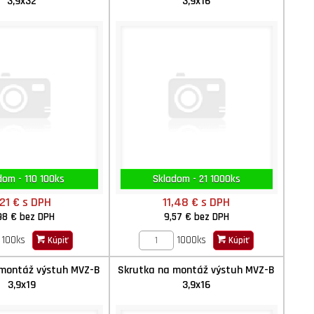
3,9x32
3,9x16
dom - 110 100ks
Skladom - 21 1000ks
,21 €
s DPH
11,48 €
s DPH
98 €
bez DPH
9,57 €
bez DPH
100ks
1000ks
Kúpiť
Kúpiť
 montáž výstuh MVZ-B
Skrutka na montáž výstuh MVZ-B
3,9x19
3,9x16