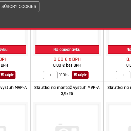
ávku
Na objednávku
Na
 DPH
0,00 €
s DPH
0
 DPH
0,00 €
bez DPH
0,
100ks
Kúpiť
Kúpiť
 výstuh MVP-A
Skrutka na montáž výstuh MVP-A
Skrutka na
2
3,9x25