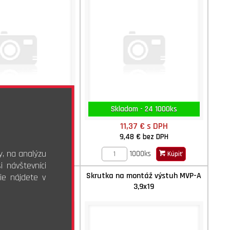
dom - 600 100ks
Skladom - 24 1000ks
,93 €
s DPH
11,37 €
s DPH
75 €
bez DPH
9,48 €
bez DPH
y, na analýzu
100ks
1000ks
Kúpiť
Kúpiť
 návštevníci
 montáž výstuh MVP-A
Skrutka na montáž výstuh MVP-A
ie nájdete v
3,9x16
3,9x19