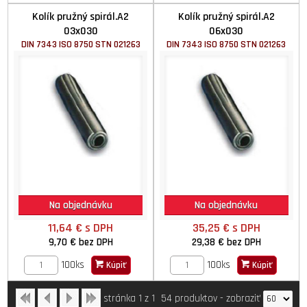
Kolík pružný spirál.A2
Kolík pružný spirál.A2
03x030
06x030
DIN 7343 ISO 8750 STN 021263
DIN 7343 ISO 8750 STN 021263
Na objednávku
Na objednávku
11,64 €
s DPH
35,25 €
s DPH
9,70 €
bez DPH
29,38 €
bez DPH
100ks
100ks
Kúpiť
Kúpiť
stránka 1 z 1
54 produktov
-
zobraziť