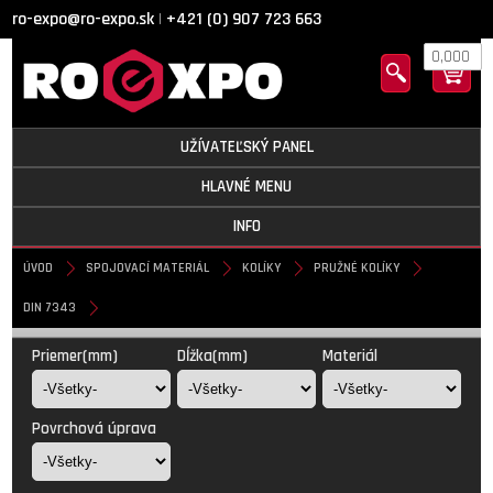
ro-expo@ro-expo.sk
+421 (0) 907 723 663
|
0,000
UŽÍVATEĽSKÝ PANEL
HLAVNÉ MENU
INFO
ÚVOD
SPOJOVACÍ MATERIÁL
KOLÍKY
PRUŽNÉ KOLÍKY
DIN 7343
DIN 7343
Priemer(mm)
Dĺžka(mm)
Materiál
Povrchová úprava