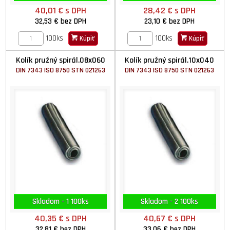
40,01 €
s DPH
28,42 €
s DPH
32,53 €
bez DPH
23,10 €
bez DPH
100ks
100ks
Kúpiť
Kúpiť
Kolík pružný spirál.08x060
Kolík pružný spirál.10x040
DIN 7343 ISO 8750 STN 021263
DIN 7343 ISO 8750 STN 021263
Skladom - 1 100ks
Skladom - 2 100ks
40,35 €
s DPH
40,67 €
s DPH
32,81 €
bez DPH
33,06 €
bez DPH