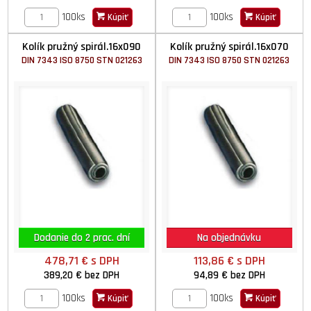
100ks
100ks
Kúpiť
Kúpiť
Kolík pružný spirál.16x090
Kolík pružný spirál.16x070
DIN 7343 ISO 8750 STN 021263
DIN 7343 ISO 8750 STN 021263
Dodanie do 2 prac. dní
Na objednávku
478,71 €
s DPH
113,86 €
s DPH
389,20 €
bez DPH
94,89 €
bez DPH
100ks
100ks
Kúpiť
Kúpiť