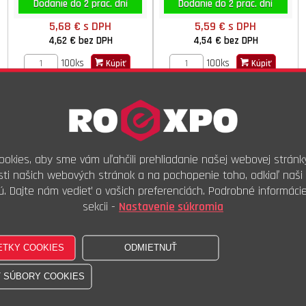
Dodanie do 2 prac. dní
Dodanie do 2 prac. dní
5,68 €
s DPH
5,59 €
s DPH
4,62 €
bez DPH
4,54 €
bez DPH
100ks
100ks
Kúpiť
Kúpiť
Kolík pružný spirál.04x026
Kolík pružný spirál.04x030
DIN 7343 ISO 8750 STN 021263
DIN 7343 ISO 8750 STN 021263
okies, aby sme vám uľahčili prehliadanie našej webovej stránk
ti našich webových stránok a na pochopenie toho, odkiaľ naši 
ú. Dajte nám vedieť o vašich preferenciách. Podrobné informáci
sekcii -
Nastavenie súkromia
Dodanie do 2 prac. dní
Dodanie do 2 prac. dní
6,93 €
s DPH
5,57 €
s DPH