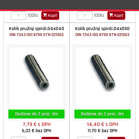
5,64 €
bez DPH
4,53 €
bez DPH
100ks
100ks
Kúpiť
Kúpiť
Kolík pružný spirál.04x040
Kolík pružný spirál.04x050
DIN 7343 ISO 8750 STN 021263
DIN 7343 ISO 8750 STN 021263
Dodanie do 2 prac. dní
Dodanie do 2 prac. dní
7,79 €
s DPH
14,40 €
s DPH
6,33 €
bez DPH
11,70 €
bez DPH