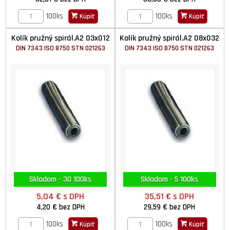
100ks
100ks
Kúpiť
Kúpiť
Kolík pružný spirál.A2 03x012
Kolík pružný spirál.A2 08x032
DIN 7343 ISO 8750 STN 021263
DIN 7343 ISO 8750 STN 021263
Skladom - 30 100ks
Skladom - 5 100ks
5,04 €
s DPH
35,51 €
s DPH
4,20 €
bez DPH
29,59 €
bez DPH
100ks
100ks
Kúpiť
Kúpiť