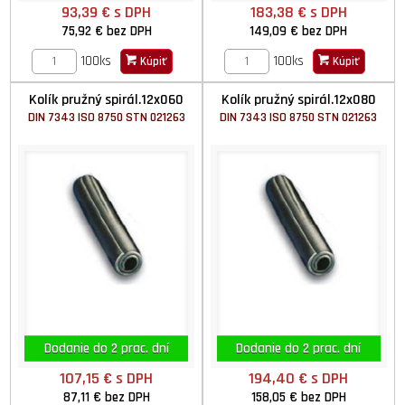
93,39 €
s DPH
183,38 €
s DPH
75,92 €
bez DPH
149,09 €
bez DPH
100ks
100ks
Kúpiť
Kúpiť
Kolík pružný spirál.12x060
Kolík pružný spirál.12x080
DIN 7343 ISO 8750 STN 021263
DIN 7343 ISO 8750 STN 021263
Dodanie do 2 prac. dní
Dodanie do 2 prac. dní
107,15 €
s DPH
194,40 €
s DPH
87,11 €
bez DPH
158,05 €
bez DPH