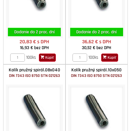
Dodanie do 2 prac. dní
Dodanie do 2 prac. dní
20,83 €
s DPH
36,62 €
s DPH
16,93 €
bez DPH
30,52 €
bez DPH
100ks
100ks
Kúpiť
Kúpiť
Kolík pružný spirál.08x040
Kolík pružný spirál.10x050
DIN 7343 ISO 8750 STN 021263
DIN 7343 ISO 8750 STN 021263