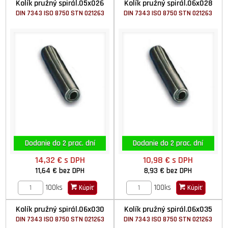
Kolík pružný spirál.05x026
Kolík pružný spirál.06x028
DIN 7343 ISO 8750 STN 021263
DIN 7343 ISO 8750 STN 021263
Dodanie do 2 prac. dní
Dodanie do 2 prac. dní
14,32 €
s DPH
10,98 €
s DPH
11,64 €
bez DPH
8,93 €
bez DPH
100ks
100ks
Kúpiť
Kúpiť
Kolík pružný spirál.06x030
Kolík pružný spirál.06x035
DIN 7343 ISO 8750 STN 021263
DIN 7343 ISO 8750 STN 021263