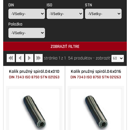
DIN
ISO
STN
Položka
ZOBRAZIŤ FILTRE
stránka 1 z 1
54 produktov
-
zobraziť
Kolík pružný spirál.04x010
Kolík pružný spirál.04x016
DIN 7343 ISO 8750 STN 021263
DIN 7343 ISO 8750 STN 021263