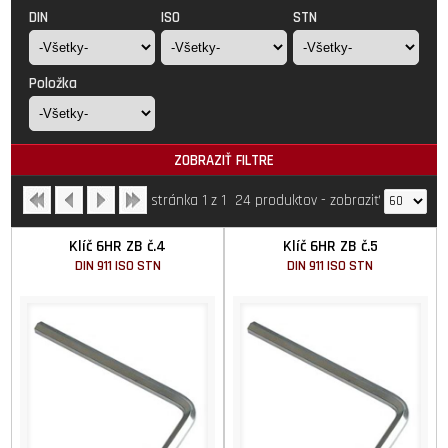
DIN
ISO
STN
Položka
ZOBRAZIŤ FILTRE
stránka 1 z 1
24 produktov
-
zobraziť
Klíč 6HR ZB č.4
Klíč 6HR ZB č.5
DIN 911 ISO STN
DIN 911 ISO STN