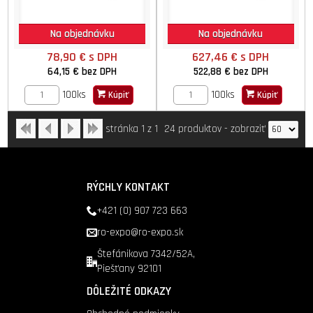
Na objednávku
Na objednávku
78,90 €
s DPH
627,46 €
s DPH
64,15 €
bez DPH
522,88 €
bez DPH
100ks
100ks
Kúpiť
Kúpiť
stránka 1 z 1
24 produktov
-
zobraziť
RÝCHLY KONTAKT
+421 (0) 907 723 663
ro-expo@ro-expo.sk
Štefánikova 7342/52A,
Piešťany 92101
DÔLEŽITÉ ODKAZY