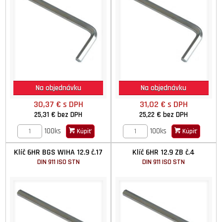
Na objednávku
Na objednávku
30,37 €
s DPH
31,02 €
s DPH
25,31 €
bez DPH
25,22 €
bez DPH
100ks
100ks
Kúpiť
Kúpiť
Klíč 6HR BGS WIHA 12.9 č.17
Klíč 6HR 12.9 ZB č.4
DIN 911 ISO STN
DIN 911 ISO STN