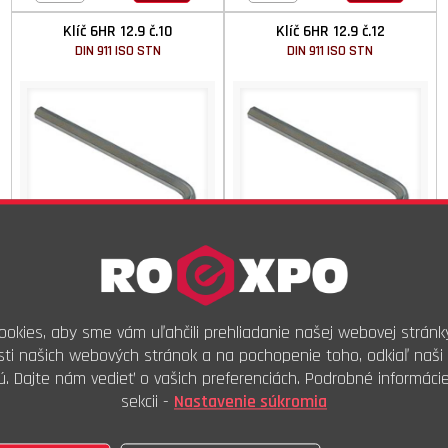
Klíč 6HR 12.9 č.10
Klíč 6HR 12.9 č.12
DIN 911 ISO STN
DIN 911 ISO STN
Dodanie do 2 prac. dní
Dodanie do 2 prac. dní
okies, aby sme vám uľahčili prehliadanie našej webovej stránk
200,18 €
s DPH
259,23 €
s DPH
ti našich webových stránok a na pochopenie toho, odkiaľ naši 
162,75 €
bez DPH
210,75 €
bez DPH
ú. Dajte nám vedieť o vašich preferenciách. Podrobné informáci
100ks
100ks
Kúpiť
Kúpiť
sekcii -
Nastavenie súkromia
Klíč 6HR ZB č.1,5
Klíč 6HR ZB č.2