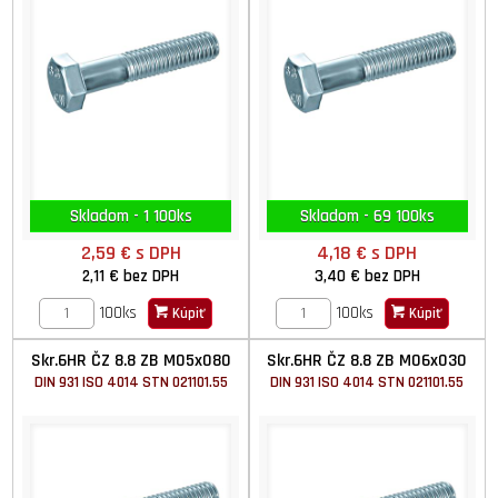
Skladom - 1 100ks
Skladom - 69 100ks
2,59 €
s DPH
4,18 €
s DPH
2,11 €
bez DPH
3,40 €
bez DPH
100ks
100ks
Kúpiť
Kúpiť
Skr.6HR ČZ 8.8 ZB M05x080
Skr.6HR ČZ 8.8 ZB M06x030
DIN 931 ISO 4014 STN 021101.55
DIN 931 ISO 4014 STN 021101.55