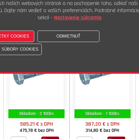
ti našich webových stránok a na pochopenie toho, odkiaľ naši 
82,18 €
bez DPH
269,34 €
bez DPH
ú. Dajte nám vedieť o vašich preferenciách. Podrobné informáci
100ks
100ks
Kúpiť
Kúpiť
sekcii -
Nastavenie súkromia
Skr.6HR ČZ 8.8 M27x250
Skr.6HR ČZ 8.8 M30x140
DIN 931 ISO 4014 STN 021101.50
DIN 931 ISO 4014 CSN 021101.50
Skladom - 2 100ks
Skladom - 1 100ks
585,21 €
s DPH
387,20 €
s DPH
475,78 €
bez DPH
314,80 €
bez DPH