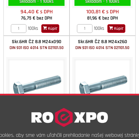
Skladom - 1 100ks
Skladom - 1 100ks
94,40 €
s DPH
100,81 €
s DPH
76,75 €
bez DPH
81,96 €
bez DPH
100ks
100ks
Kúpiť
Kúpiť
Skr.6HR ČZ 8.8 M24x090
Skr.6HR ČZ 8.8 M24x260
DIN 931 ISO 4014 STN 021101.50
DIN 931 ISO 4014 STN 021101.50
Skladom - 1 100ks
Skladom - 1 100ks
okies, aby sme vám uľahčili prehliadanie našej webovej stránk
101,08 €
s DPH
331,29 €
s DPH