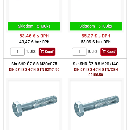
Skladom - 2 100ks
Skladom - 5 100ks
53,46 €
s DPH
65,27 €
s DPH
43,47 €
bez DPH
53,06 €
bez DPH
100ks
100ks
Kúpiť
Kúpiť
Skr.6HR ČZ 8.8 M20x075
Skr.6HR ČZ 8.8 M20x140
DIN 931 ISO 4014 STN 021101.50
DIN 931 ISO 4014 STN/CSN
021101.50