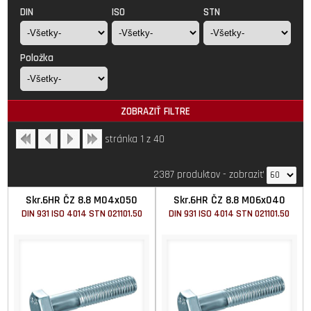
DIN
ISO
STN
Položka
ZOBRAZIŤ FILTRE
stránka 1 z 40
2387 produktov
-
zobraziť
Skr.6HR ČZ 8.8 M04x050
Skr.6HR ČZ 8.8 M06x040
DIN 931 ISO 4014 STN 021101.50
DIN 931 ISO 4014 STN 021101.50