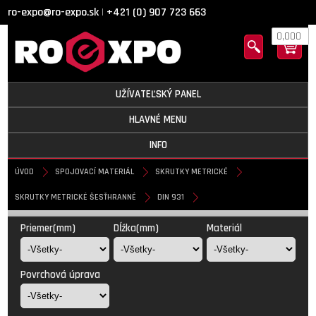
ro-expo@ro-expo.sk
+421 (0) 907 723 663
|
0,000
UŽÍVATEĽSKÝ PANEL
HLAVNÉ MENU
INFO
ÚVOD
SPOJOVACÍ MATERIÁL
SKRUTKY METRICKÉ
SKRUTKY METRICKÉ ŠESŤHRANNÉ
DIN 931
DIN 931
Priemer(mm)
Dĺžka(mm)
Materiál
Povrchová úprava