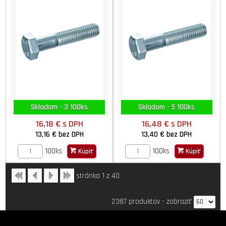
Skladom - 3 100ks
Skladom - 5 100ks
16,18 €
s DPH
16,48 €
s DPH
13,16 €
bez DPH
13,40 €
bez DPH
100ks
100ks
Kúpiť
Kúpiť
stránka 1 z 40
2387 produktov
-
zobraziť