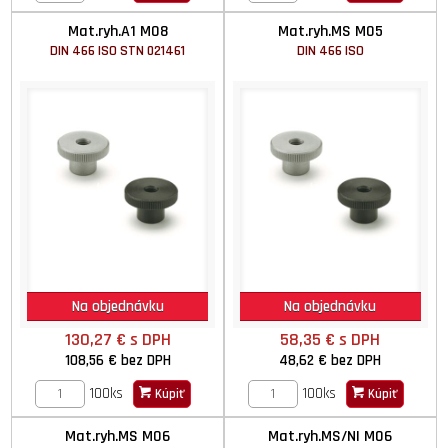
Mat.ryh.A1 M08
Mat.ryh.MS M05
DIN 466 ISO STN 021461
DIN 466 ISO
Na objednávku
Na objednávku
130,27 €
s DPH
58,35 €
s DPH
108,56 €
bez DPH
48,62 €
bez DPH
100ks
100ks
Kúpiť
Kúpiť
Mat.ryh.MS M06
Mat.ryh.MS/NI M06