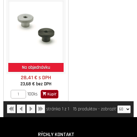
Na objednávku
28,41 €
s DPH
23,68 €
bez DPH
100ks
Kúpiť
stránka 1 z 1
15 produktov
-
zobraziť
RÝCHLY KONTAKT