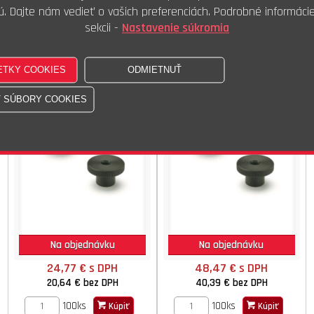
ú. Dajte nám vedieť o vašich preferenciách. Podrobné informáci
100ks
100ks
Kúpiť
Kúpiť
sekcii -
Nastavenie súkromia
Mat.rýh.A1 M04
Mat.ryh A1 M05
DIN 466 CSN 021461.25
Na objednávku
Na objednávku
24,77 €
s DPH
48,47 €
s DPH
20,64 €
bez DPH
40,39 €
bez DPH
100ks
100ks
Kúpiť
Kúpiť