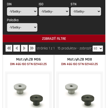
DIN
ISO
STN
Položka
ZOBRAZIŤ FILTRE
stránka 1 z 1
15 produktov
-
zobraziť
Mat.ryh.ZB M06
Mat.ryh.ZB M08
DIN 466 ISO STN 021461.25
DIN 466 ISO STN 021461.25