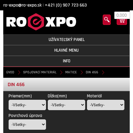
ro-expo@ro-expo.sk
+421 (0) 907 723 663
|
0,000
UŽÍVATEĽSKÝ PANEL
HLAVNÉ MENU
INFO
ÚVOD
SPOJOVACÍ MATERIÁL
MATICE
DIN 466
DIN 466
Priemer(mm)
Dĺžka(mm)
Materiál
Povrchová úprava