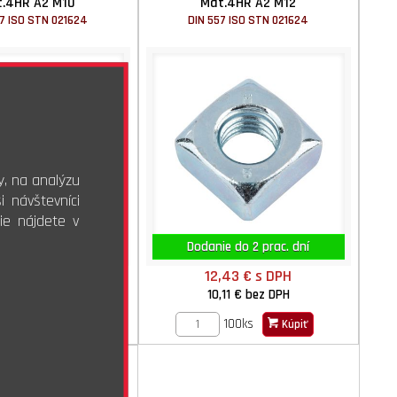
.4HR A2 M10
Mat.4HR A2 M12
7 ISO STN 021624
DIN 557 ISO STN 021624
y, na analýzu
 návštevníci
ie nájdete v
e do 2 prac. dní
Dodanie do 2 prac. dní
,54 €
s DPH
12,43 €
s DPH
94 €
bez DPH
10,11 €
bez DPH
100ks
100ks
Kúpiť
Kúpiť
.4HR A4 M08
 ISO STN 021624.05