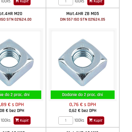
100ks
100ks
Kúpiť
Kúpiť
at.4HR M20
Mat.4HR ZB M05
 ISO STN 021624.00
DIN 557 ISO STN 021624.05
e do 2 prac. dní
Dodanie do 2 prac. dní
,89 €
s DPH
0,76 €
s DPH
,08 €
bez DPH
0,62 €
bez DPH
100ks
100ks
Kúpiť
Kúpiť