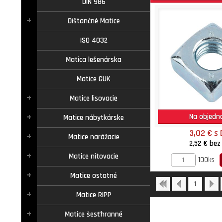
DIN 986
Dištančné Matice
ISO 4032
Matica lešenárska
Matice GUK
Matice lisovacie
Na objedn
Matice nábytkárske
3,02 €
s
Matice narážacie
2,52 €
bez
Matice nitovacie
100ks
Matice ostatné
1
Matice RIPP
Matice šesťhranné