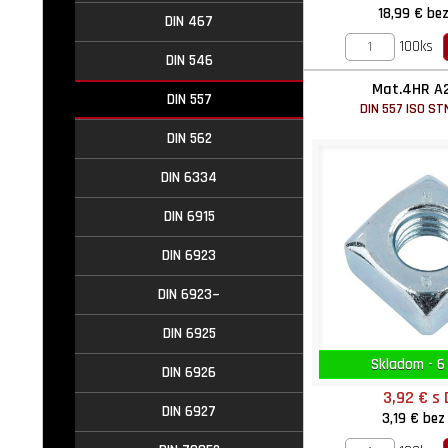
18,99 €
be
DIN 467
100ks
DIN 546
Mat.4HR A
DIN 557
DIN 557 ISO ST
DIN 562
DIN 6334
DIN 6915
DIN 6923
DIN 6923~
DIN 6925
Skladom - 6
DIN 6926
3,92 €
s
DIN 6927
3,19 €
bez