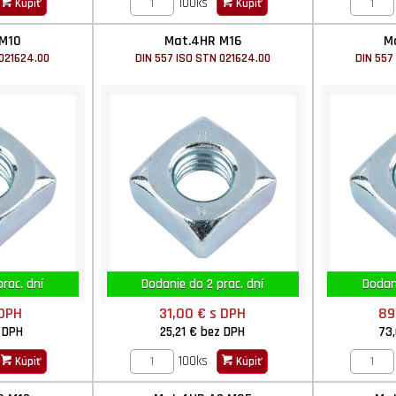
100ks
Kúpiť
Kúpiť
M10
Mat.4HR M16
M
 021624.00
DIN 557 ISO STN 021624.00
DIN 557
rac. dní
Dodanie do 2 prac. dní
Dodani
 DPH
31,00 €
s DPH
89
 DPH
25,21 €
bez DPH
73
100ks
Kúpiť
Kúpiť