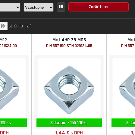
stránka 1 z 1
M12
Mat.4HR ZB M06
Mat
 021624.00
DIN 557 ISO STN 021624.05
DIN 557
 100ks
Skladom - 155 100ks
Skla
 DPH
1,44 €
s DPH
3