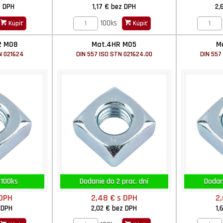
z DPH
1,17 €
bez DPH
2,
100ks
Kúpiť
Kúpiť
2 M08
Mat.4HR M05
M
N 021624
DIN 557 ISO STN 021624.00
DIN 557
 100ks
Dodanie do 2 prac. dní
Dodani
 DPH
2,48 €
s DPH
2
 DPH
2,02 €
bez DPH
1,