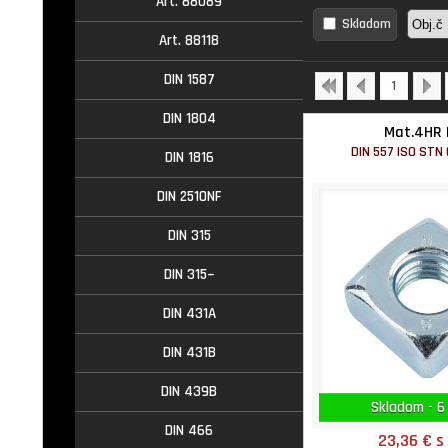
Art. 88089
Skladom
Art. 88118
DIN 1587
1
DIN 1804
Mat.4HR 
DIN 557 ISO STN
DIN 1816
DIN 2510NF
DIN 315
DIN 315~
DIN 431A
DIN 431B
DIN 439B
Skladom - 6
DIN 466
23,36 €
s