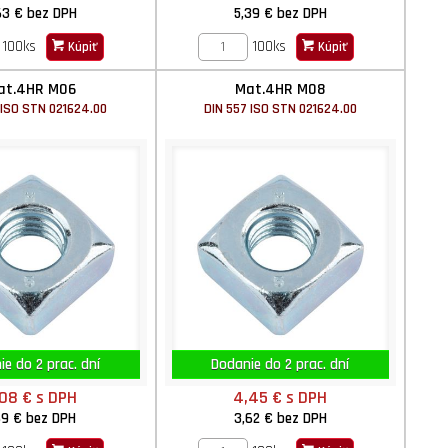
63 €
bez DPH
5,39 €
bez DPH
100ks
100ks
Kúpiť
Kúpiť
at.4HR M06
Mat.4HR M08
 ISO STN 021624.00
DIN 557 ISO STN 021624.00
e do 2 prac. dní
Dodanie do 2 prac. dní
,08 €
s DPH
4,45 €
s DPH
69 €
bez DPH
3,62 €
bez DPH