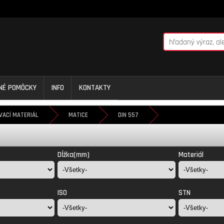
NNÉ POMÔCKY
INFO
KONTAKTY
VACÍ MATERIÁL
MATICE
DIN 557
Dĺžka(mm)
Materiál
ISO
STN