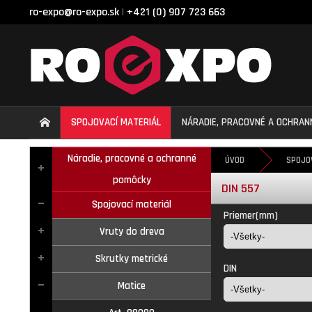
ro-expo@ro-expo.sk
+421 (0) 907 723 663
|
SPOJOVACÍ MATERIÁL
NÁRADIE, PRACOVNÉ A OCHRA
Náradie, pracovné a ochranné
ÚVOD
SPOJO
pomôcky
DIN 557
Spojovací materiál
Priemer(mm)
Vruty do dreva
Skrutky metrické
DIN
Matice