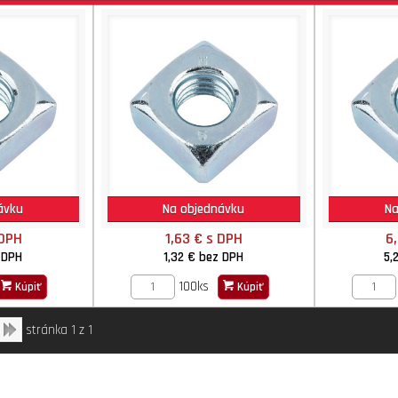
ávku
Na objednávku
Na
 DPH
1,63 €
s DPH
6
 DPH
1,32 €
bez DPH
5,
100ks
Kúpiť
Kúpiť
stránka 1 z 1