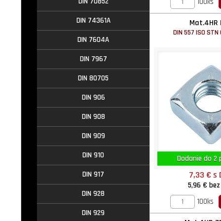
DIN 70852
100ks
DIN 74361A
Mat.4HR 
DIN 557 ISO STN
DIN 7604A
DIN 7967
DIN 80705
DIN 906
DIN 908
DIN 909
DIN 910
Dodanie do 2 p
7,33 €
s
DIN 917
5,96 €
bez
DIN 928
100ks
DIN 929