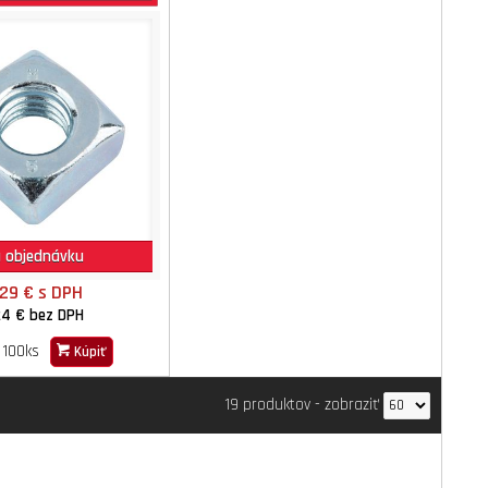
 objednávku
,29 €
s DPH
24 €
bez DPH
100ks
Kúpiť
19 produktov
-
zobraziť