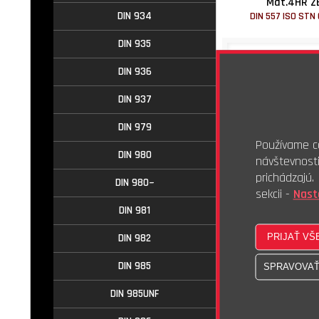
Mat.4HR Z
DIN 934
DIN 557 ISO STN
DIN 935
DIN 936
DIN 937
DIN 979
Používame co
DIN 980
návštevnost
prichádzajú
DIN 980~
sekcii -
Nast
Dodanie do 2 p
DIN 981
12,16 €
s
9,88 €
bez
DIN 982
100ks
DIN 985
Mat.4HR D
DIN 985UNF
DIN 557 ISO STN