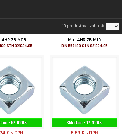
19 produktov
-
zobraziť
.4HR ZB M08
Mat.4HR ZB M10
 ISO STN 021624.05
DIN 557 ISO STN 021624.05
dom - 52 100ks
Skladom - 17 100ks
,24 €
s DPH
6,63 €
s DPH