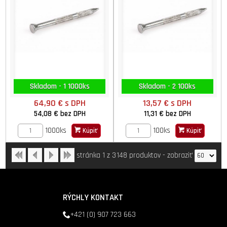
Skladom - 1 1000ks
Skladom - 2 100ks
64,90 €
s DPH
13,57 €
s DPH
54,08 €
bez DPH
11,31 €
bez DPH
1000ks
100ks
Kúpiť
Kúpiť
stránka 1 z 3
148 produktov
-
zobraziť
RÝCHLY KONTAKT
+421 (0) 907 723 663