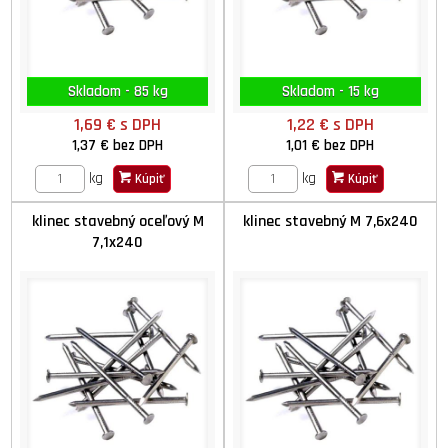
Skladom - 85 kg
Skladom - 15 kg
1,69 €
s DPH
1,22 €
s DPH
1,37 €
bez DPH
1,01 €
bez DPH
kg
kg
Kúpiť
Kúpiť
klinec stavebný oceľový M
klinec stavebný M 7,6x240
7,1x240