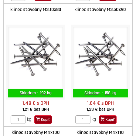
klinec stavebný M3,10x80
klinec stavebny M3,50x90
Skladom - 192 kg
Skladom - 158 kg
1,49 €
s DPH
1,64 €
s DPH
1,21 €
bez DPH
1,33 €
bez DPH
kg
kg
Kúpiť
Kúpiť
klinec stavebny M4x100
klinec stavebný M4x110