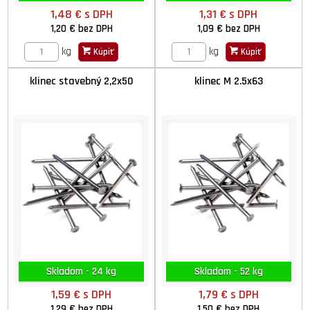
1,48 €
s DPH
1,31 €
s DPH
1,20 €
bez DPH
1,09 €
bez DPH
kg
kg
Kúpiť
Kúpiť
klinec stavebný 2,2x50
klinec M 2.5x63
Skladom - 24 kg
Skladom - 52 kg
1,59 €
s DPH
1,79 €
s DPH
1,29 €
bez DPH
1,50 €
bez DPH