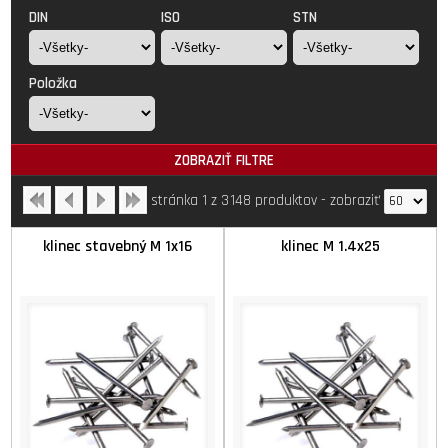
DIN
ISO
STN
Položka
ZOBRAZIŤ FILTRE
stránka 1 z 3
148 produktov
-
zobraziť
klinec stavebný M 1x16
klinec M 1.4x25