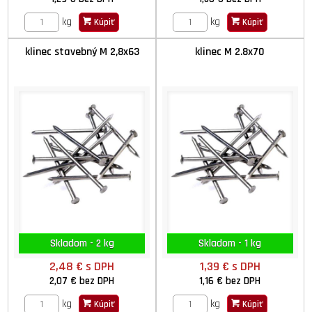
kg
kg
Kúpiť
Kúpiť
klinec stavebný M 2,8x63
klinec M 2.8x70
Skladom - 2 kg
Skladom - 1 kg
2,48 €
s DPH
1,39 €
s DPH
2,07 €
bez DPH
1,16 €
bez DPH
kg
kg
Kúpiť
Kúpiť