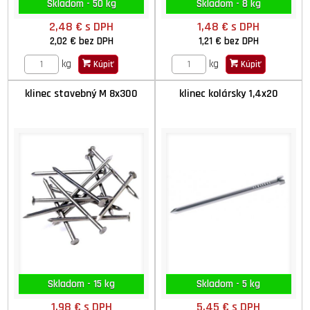
Skladom - 50 kg
Skladom - 8 kg
2,48 €
s DPH
1,48 €
s DPH
2,02 €
bez DPH
1,21 €
bez DPH
kg
kg
Kúpiť
Kúpiť
klinec stavebný M 8x300
klinec kolársky 1,4x20
Skladom - 15 kg
Skladom - 5 kg
1,98 €
s DPH
5,45 €
s DPH