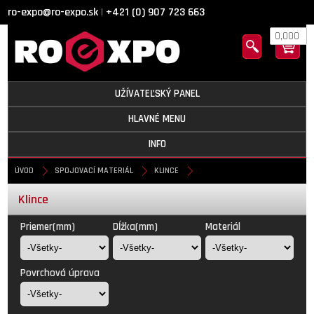
ro-expo@ro-expo.sk
+421 (0) 907 723 663
|
0,000
UŽÍVATEĽSKÝ PANEL
HLAVNÉ MENU
INFO
ÚVOD
SPOJOVACÍ MATERIÁL
KLINCE
Klince
Priemer(mm)
Dĺžka(mm)
Materiál
Povrchová úprava