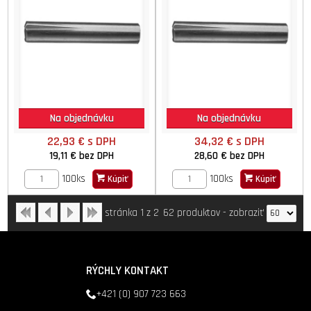
Na objednávku
Na objednávku
22,93 €
s DPH
34,32 €
s DPH
19,11 €
bez DPH
28,60 €
bez DPH
100ks
100ks
Kúpiť
Kúpiť
stránka 1 z 2
62 produktov
-
zobraziť
RÝCHLY KONTAKT
+421 (0) 907 723 663