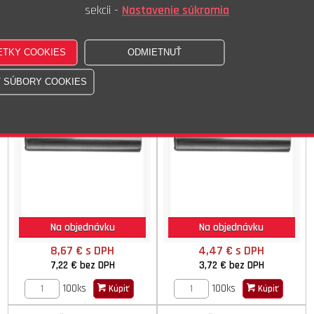
100ks
100ks
Kúpiť
Kúpiť
sekcii -
Nastavenie súkromia
Kolík kužel.rýh.1/2 04x036
Kolík kužel.rýh.1/2 05x005
DIN 1472 ISO 8745 STN 022171.10
DIN 1472 ISO 8745 STN 022171.10
Na objednávku
Na objednávku
8,67 €
s DPH
4,47 €
s DPH
7,22 €
bez DPH
3,72 €
bez DPH
100ks
100ks
Kúpiť
Kúpiť