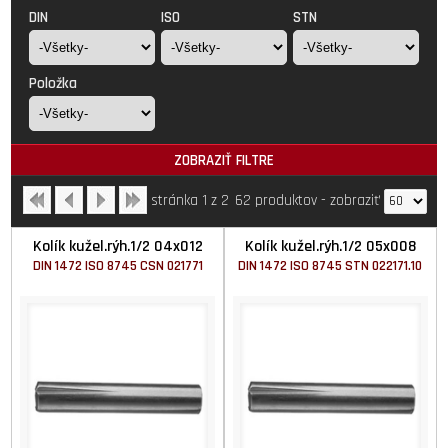
DIN
ISO
STN
Položka
ZOBRAZIŤ FILTRE
stránka 1 z 2
62 produktov
-
zobraziť
Kolík kužel.rýh.1/2 04x012
Kolík kužel.rýh.1/2 05x008
DIN 1472 ISO 8745 CSN 021771
DIN 1472 ISO 8745 STN 022171.10