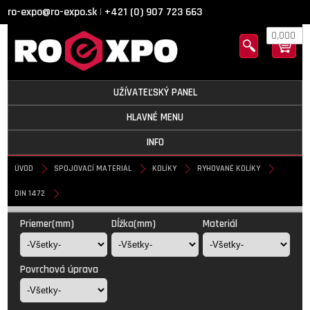
ro-expo@ro-expo.sk
+421 (0) 907 723 663
|
0,000
UŽÍVATEĽSKÝ PANEL
HLAVNÉ MENU
INFO
ÚVOD
SPOJOVACÍ MATERIÁL
KOLÍKY
RYHOVANÉ KOLÍKY
DIN 1472
DIN 1472
Priemer(mm)
Dĺžka(mm)
Materiál
Povrchová úprava