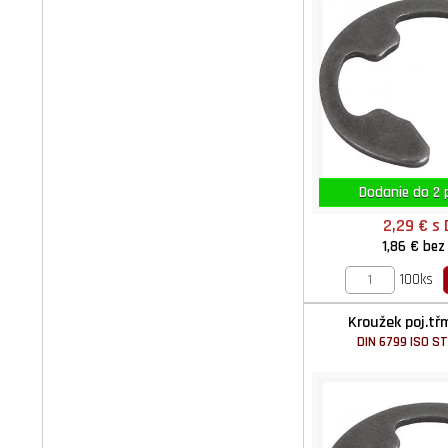
Dodanie do 2 p
2,29 €
s
1,86 €
bez
100ks
Kroužek poj.tř
DIN 6799 ISO S