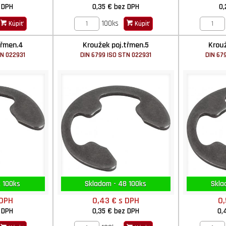
 DPH
0,35 €
bez DPH
0,
100ks
Kúpiť
Kúpiť
třmen.4
Kroužek poj.třmen.5
Krouž
TN 022931
DIN 6799 ISO STN 022931
DIN 67
 100ks
Skladom - 48 100ks
Skla
 DPH
0,43 €
s DPH
0
 DPH
0,35 €
bez DPH
0,