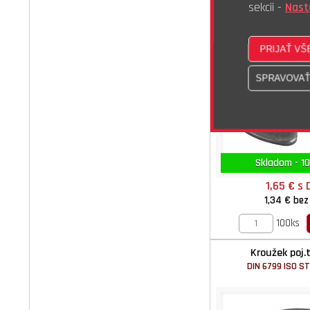
sekcii -
Nast
Skladom - 10
1,65 €
s 
1,34 €
bez
100ks
Kroužek poj.
DIN 6799 ISO S