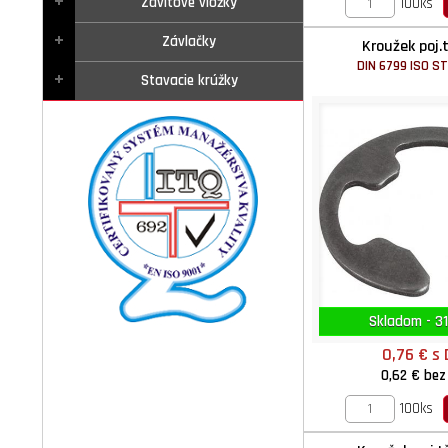
Závitové vložky
100ks
Závlačky
Kroužek poj.
DIN 6799 ISO S
Stavacie krúžky
Skladom - 31
0,76 €
s
0,62 €
bez
100ks