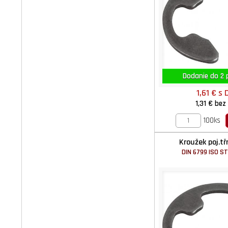
Dodanie do 2 p
1,61 €
s 
1,31 €
bez
100ks
Kroužek poj.t
DIN 6799 ISO S