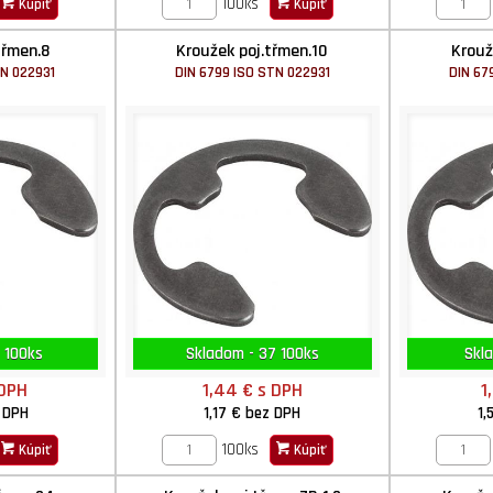
100ks
Kúpiť
Kúpiť
třmen.8
Kroužek poj.třmen.10
Krouž
TN 022931
DIN 6799 ISO STN 022931
DIN 67
 100ks
Skladom - 37 100ks
Skl
 DPH
1,44 €
s DPH
1
 DPH
1,17 €
bez DPH
1,
100ks
Kúpiť
Kúpiť