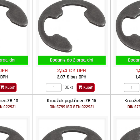
rac. dní
Dodanie do 2 prac. dní
Dodani
 DPH
2,54 €
s DPH
1
 DPH
2,07 €
bez DPH
1,
100ks
Kúpiť
Kúpiť
men.ZB 10
Kroužek poj.třmen.ZB 15
Kroužek
TN 022931
DIN 6799 ISO STN 022931
DIN 67