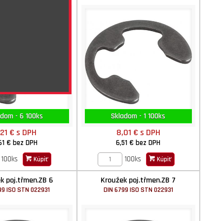
adom - 6 100ks
Skladom - 1 100ks
,21 €
s DPH
8,01 €
s DPH
61 €
bez DPH
6,51 €
bez DPH
100ks
100ks
Kúpiť
Kúpiť
k poj.třmen.ZB 6
Kroužek poj.třmen.ZB 7
99 ISO STN 022931
DIN 6799 ISO STN 022931