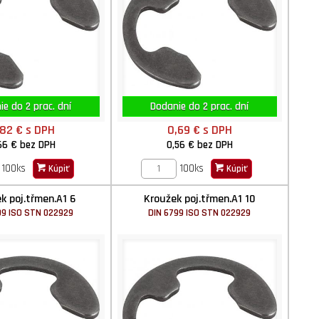
e do 2 prac. dní
Dodanie do 2 prac. dní
,82 €
s DPH
0,69 €
s DPH
66 €
bez DPH
0,56 €
bez DPH
100ks
100ks
Kúpiť
Kúpiť
k poj.třmen.A1 6
Kroužek poj.třmen.A1 10
99 ISO STN 022929
DIN 6799 ISO STN 022929