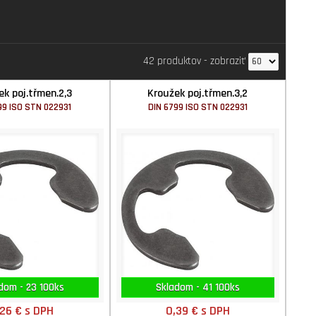
42 produktov
-
zobraziť
ek poj.třmen.2,3
Kroužek poj.třmen.3,2
99 ISO STN 022931
DIN 6799 ISO STN 022931
dom - 23 100ks
Skladom - 41 100ks
,26 €
s DPH
0,39 €
s DPH