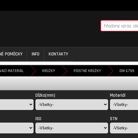
NNÉ POMÔCKY
INFO
KONTAKTY
VACÍ MATERIÁL
KRÚŽKY
POISTNÉ KRÚŽKY
DIN 6799
Dĺžka(mm)
Materiál
ISO
STN