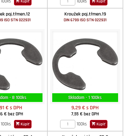
100ks
100ks
Kúpiť
Kúpiť
ek poj.třmen.12
Kroužek poj.třmen.19
99 ISO STN 022931
DIN 6799 ISO STN 022931
adom - 8 100ks
Skladom - 1 100ks
,91 €
s DPH
9,29 €
s DPH
56 €
bez DPH
7,55 €
bez DPH
100ks
100ks
Kúpiť
Kúpiť