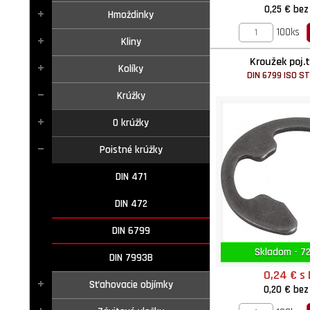
0,25 €
bez
Hmoždinky
100ks
Kliny
Kroužek poj.
Kolíky
DIN 6799 ISO S
Krúžky
O krúžky
Poistné krúžky
DIN 471
DIN 472
DIN 6799
Skladom - 72
DIN 7993B
0,24 €
s
Sťahovacie objímky
0,20 €
bez