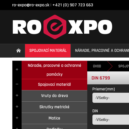
ro-expo@ro-expo.sk
+421 (0) 907 723 663
|
SPOJOVACÍ MATERIÁL
NÁRADIE, PRACOVNÉ A OCHRA
Náradie, pracovné a ochranné
ÚVOD
SPOJO
pomôcky
DIN 6799
Spojovací materiál
Priemer(mm)
Vruty do dreva
Skrutky metrické
DIN
Matice