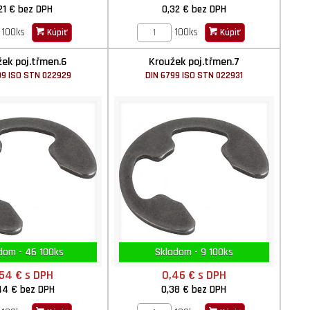
21 €
bez DPH
0,32 €
bez DPH
100ks
100ks
Kúpiť
Kúpiť
ek poj.třmen.6
Kroužek poj.třmen.7
99 ISO STN 022929
DIN 6799 ISO STN 022931
dom - 46 100ks
Skladom - 9 100ks
,54 €
s DPH
0,46 €
s DPH
44 €
bez DPH
0,38 €
bez DPH