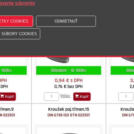
avenie súkromia
 100ks
Skladom - 10 100ks
Skl
DPH
0,94 €
s DPH
3
 DPH
0,76 €
bez DPH
2,
100ks
Kúpiť
Kúpiť
třmen.9
Kroužek poj.třmen.15
Krouže
TN 022931
DIN 6799 ISO STN 022931
DIN 67