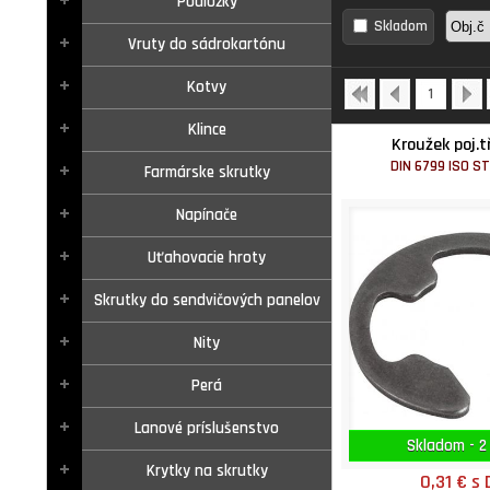
Podložky
Skladom
Vruty do sádrokartónu
Kotvy
1
Klince
Kroužek poj.t
DIN 6799 ISO S
Farmárske skrutky
Napínače
Uťahovacie hroty
Skrutky do sendvičových panelov
Nity
Perá
Lanové príslušenstvo
Skladom - 2
Krytky na skrutky
0,31 €
s 