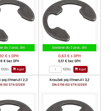
e do 2 prac. dní
Dodanie do 2 prac. dní
,82 €
s DPH
0,63 €
s DPH
48 €
bez DPH
0,51 €
bez DPH
100ks
100ks
Kúpiť
Kúpiť
 poj.třmen.A1 2,3
Kroužek poj.třmen.A1 3,2
99 ISO STN 022931
DIN 6799 ISO STN 022931