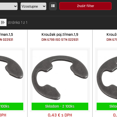
stránka 1 z 1
řmen.1,5
Kroužek poj.třmen.1,9
Krouž
TN 022931
DIN 6799 ISO STN 022931
DIN 67
 100ks
Skladom - 2 100ks
Skla
DPH
0,43 €
s DPH
0