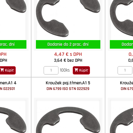
rac. dní
Dodanie do 2 prac. dní
Dodani
DPH
4,47 €
s DPH
0
 DPH
3,64 €
bez DPH
0,
100ks
Kúpiť
Kúpiť
řmen.A1 4
Kroužek poj.třmen.A1 5
Krouže
TN 022931
DIN 6799 ISO STN 022929
DIN 67