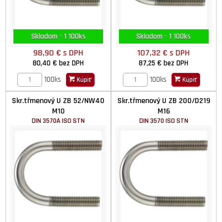
Skladom - 1 100ks
Skladom - 1 100ks
98,90 €
s DPH
107,32 €
s DPH
80,40 €
bez DPH
87,25 €
bez DPH
100ks
100ks
Kúpiť
Kúpiť
Skr.třmenový U ZB 52/NW40
Skr.třmenový U ZB 200/D219
M10
M16
DIN 3570A ISO STN
DIN 3570 ISO STN