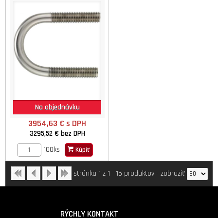
Na objednávku
3954,63 €
s DPH
3295,52 €
bez DPH
100ks
Kúpiť
stránka 1 z 1
15 produktov
-
zobraziť
RÝCHLY KONTAKT