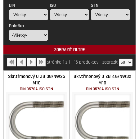
DIN
ISO
STN
Položka
ZOBRAZIŤ FILTRE
stránka 1 z 1
15 produktov
-
zobraziť
Skr.třmenový U ZB 38/NW25
Skr.třmenový U ZB 46/NW32
M10
M10
DIN 3570A ISO STN
DIN 3570A ISO STN