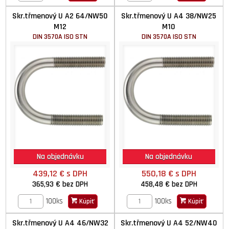
Skr.třmenový U A2 64/NW50
Skr.třmenový U A4 38/NW25
M12
M10
DIN 3570A ISO STN
DIN 3570A ISO STN
Na objednávku
Na objednávku
439,12 €
s DPH
550,18 €
s DPH
365,93 €
bez DPH
458,48 €
bez DPH
100ks
100ks
Kúpiť
Kúpiť
Skr.třmenový U A4 46/NW32
Skr.třmenový U A4 52/NW40