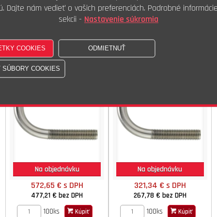
ú. Dajte nám vedieť o vašich preferenciách. Podrobné informáci
100ks
100ks
Kúpiť
Kúpiť
sekcii -
Nastavenie súkromia
Skr.třmenový U ZB
Skr.třmenový U A2 38/NW25
228/NW200 M20
M10
DIN 3570A ISO STN
DIN 3570A ISO STN
Na objednávku
Na objednávku
572,65 €
s DPH
321,34 €
s DPH
477,21 €
bez DPH
267,78 €
bez DPH
100ks
100ks
Kúpiť
Kúpiť