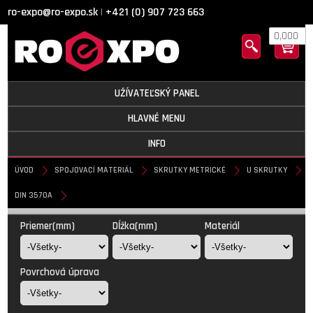
ro-expo@ro-expo.sk
+421 (0) 907 723 663
|
0,000
UŽÍVATEĽSKÝ PANEL
HLAVNÉ MENU
INFO
ÚVOD
SPOJOVACÍ MATERIÁL
SKRUTKY METRICKÉ
U SKRUTKY
DIN 3570A
DIN 3570A
Priemer(mm)
Dĺžka(mm)
Materiál
Povrchová úprava