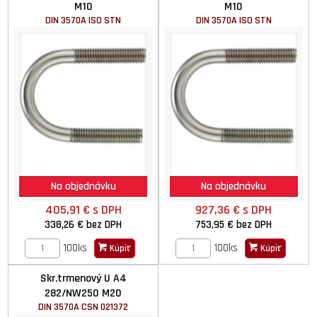
M10
M10
DIN 3570A ISO STN
DIN 3570A ISO STN
Na objednávku
Na objednávku
405,91 €
s DPH
927,36 €
s DPH
338,26 €
bez DPH
753,95 €
bez DPH
100ks
100ks
Kúpiť
Kúpiť
Skr.trmenový U A4
282/NW250 M20
DIN 3570A CSN 021372