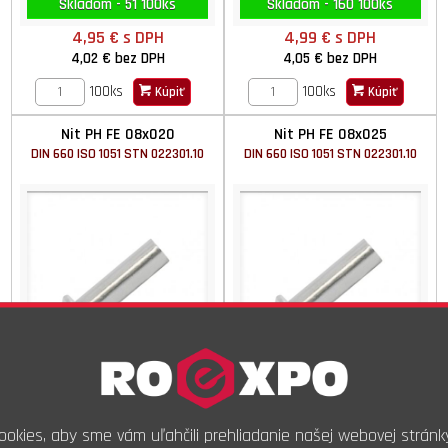
Skladom - 51 100ks
Skladom - 160 100ks
4,95 €
s DPH
4,99 €
s DPH
4,02 €
bez DPH
4,05 €
bez DPH
100ks
100ks
Kúpiť
Kúpiť
Nit PH FE 08x020
Nit PH FE 08x025
DIN 660 ISO 1051 STN 022301.10
DIN 660 ISO 1051 STN 022301.10
Skladom - 60 100ks
Skladom - 10 100ks
okies, aby sme vám uľahčili prehliadanie našej webovej stránk
7,00 €
s DPH
8,10 €
s DPH