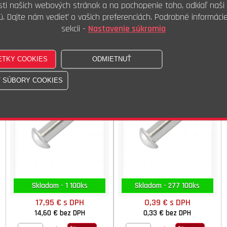
ti našich webových stránok a na pochopenie toho, odkiaľ naši 
5,69 €
bez DPH
6,59 €
bez DPH
ú. Dajte nám vedieť o vašich preferenciách. Podrobné informáci
100ks
100ks
Kúpiť
Kúpiť
sekcii -
Nastavenie súkromia
Nit PH FE 08x060
Nit PH FE ZB 05x035
DIN 660 ISO 1051 STN 022301.10
DIN 660 ISO 1051 STN 022301.15
Skladom - 1 100ks
Skladom - 277 100ks
17,95 €
s DPH
0,39 €
s DPH
14,60 €
bez DPH
0,33 €
bez DPH