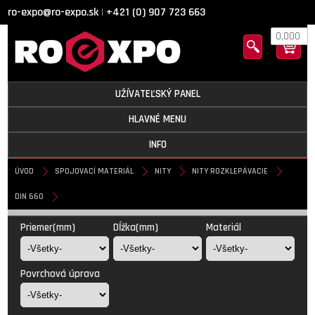
ro-expo@ro-expo.sk
+421 (0) 907 723 663
|
0,000
UŽÍVATEĽSKÝ PANEL
HLAVNÉ MENU
INFO
ÚVOD
SPOJOVACÍ MATERIÁL
NITY
NITY ROZKLEPÁVACIE
DIN 660
DIN 660
Priemer(mm)
Dĺžka(mm)
Materiál
Povrchová úprava