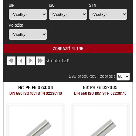
DIN
ISO
STN
Položka
ZOBRAZIŤ FILTRE
stránka 1 z 5
295 produktov
-
zobraziť
Nit PH FE 02x004
Nit PH FE 03x005
DIN 660 ISO 1051 STN 022301.10
DIN 660 ISO 1051 STN 022301.10