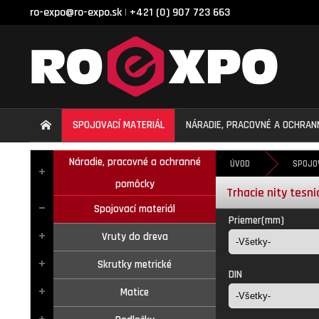
ro-expo@ro-expo.sk
+421 (0) 907 723 663
|
SPOJOVACÍ MATERIÁL
NÁRADIE, PRACOVNÉ A OCHRA
Náradie, pracovné a ochranné
ÚVOD
SPOJO
pomôcky
Trhacie nity tesn
Spojovací materiál
Priemer(mm)
Vruty do dreva
Skrutky metrické
DIN
Matice