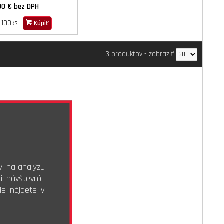
00 €
bez DPH
100ks
Kúpiť
3 produktov
-
zobraziť
y, na analýzu
 návštevníci
ie nájdete v