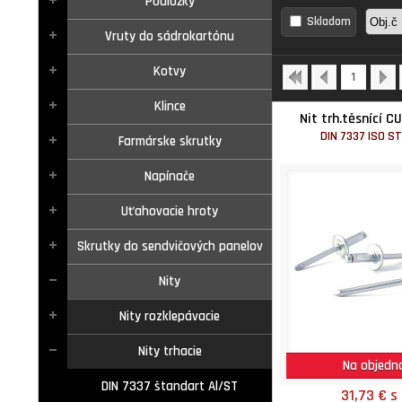
Podložky
Skladom
Vruty do sádrokartónu
Kotvy
1
Klince
Nit trh.těsnící C
DIN 7337 ISO S
Farmárske skrutky
Napínače
Uťahovacie hroty
Skrutky do sendvičových panelov
Nity
Nity rozklepávacie
Nity trhacie
Na objedn
DIN 7337 štandart Al/ST
31,73 €
s