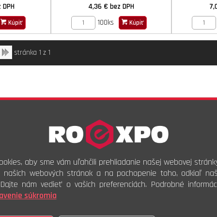
z DPH
4,36 €
bez DPH
7,
100ks
Kúpiť
Kúpiť
stránka 1 z 1
okies, aby sme vám uľahčili prehliadanie našej webovej stránk
i našich webových stránok a na pochopenie toho, odkiaľ naši
. Dajte nám vedieť o vašich preferenciách. Podrobné informác
avenie súkromia