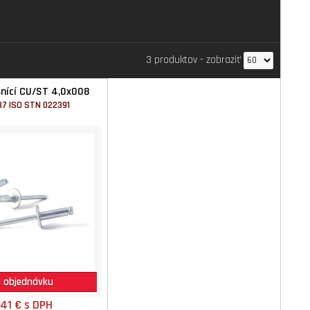
3 produktov
-
zobraziť
ěsnící CU/ST 4,0x008
37 ISO STN 022391
 objednávku
,41 €
s DPH