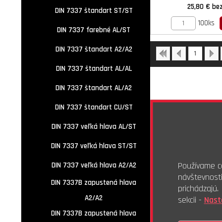
25,80 €
be
DIN 7337 štandart ST/ST
100ks
DIN 7337 farebné AL/ST
DIN 7337 štandart A2/A2
1
DIN 7337 štandart AL/AL
DIN 7337 štandart AL/A2
DIN 7337 štandart CU/ST
DIN 7337 veľká hlava AL/ST
DIN 7337 veľká hlava ST/ST
Používame co
DIN 7337 veľká hlava A2/A2
návštevnost
DIN 7337B zapustená hlava
prichádzajú
A2/A2
sekcii -
Nast
DIN 7337B zapustená hlava