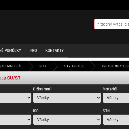
NNÉ POMÔCKY
INFO
KONTAKTY
VACÍ MATERIÁL
NITY
NITY TRHACIE
TRHACIE NITY TES
iace CU/ST
Dĺžka(mm)
Materiál
ISO
STN