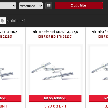
stránka 1 z 1
U/ST 3,2x6,5
Nit trh.těsnící CU/ST 3,2x7,5
Nit trh.t
TN 022391
DIN 7337 ISO STN 022391
DIN 73
ávku
Na objednávku
Na
 DPH
5,23 €
s DPH
8