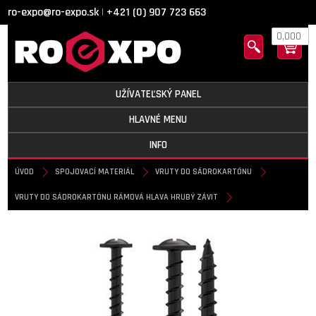
ro-expo@ro-expo.sk
+421 (0) 907 723 663
|
0,000
UŽÍVATEĽSKÝ PANEL
HLAVNÉ MENU
INFO
ÚVOD
SPOJOVACÍ MATERIÁL
VRUTY DO SÁDROKARTÓNU
VRUTY DO SÁDROKARTÓNU RÁMOVÁ HLAVA HRUBÝ ZÁVIT