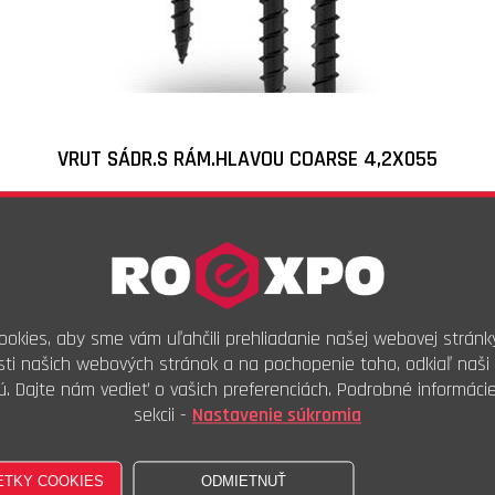
VRUT SÁDR.S RÁM.HLAVOU COARSE 4,2X055
Skladové číslo:
VC021645
Objednávkový kód:
08760.18.06.042.055
1,72
€
s DPH
1,40
€
bez DPH
okies, aby sme vám uľahčili prehliadanie našej webovej stránk
100ks
ti našich webových stránok a na pochopenie toho, odkiaľ naši 
Kúpiť
ú. Dajte nám vedieť o vašich preferenciách. Podrobné informáci
sekcii -
Nastavenie súkromia