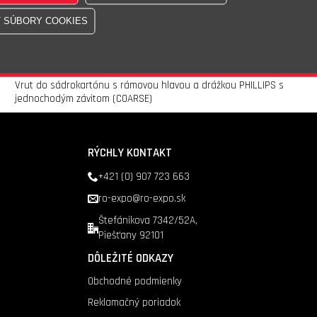
Skladom - 30 100ks
Doprava nad 200 €
zadarmo
Vrut do sádrokartónu s rámovou hlavou a drážkou PHILLIPS s
jednochodým závitom (COARSE)
RÝCHLY KONTAKT
+421 (0) 907 723 663
ro-expo@ro-expo.sk
Štefánikova 7342/52A,
Piešťany 92101
DÔLEŽITÉ ODKAZY
Obchodné podmienky
Reklamačný poriadok