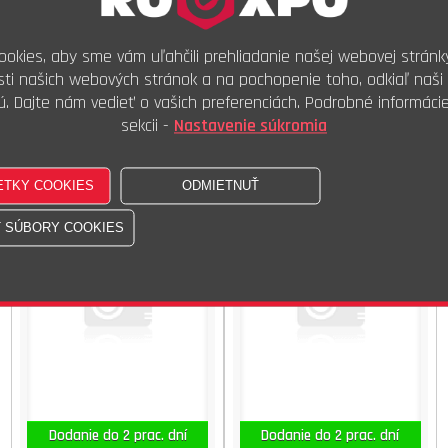
Dodanie do 2 prac. dní
Dodanie do 2 prac. dní
okies, aby sme vám uľahčili prehliadanie našej webovej stránk
11,00 €
s DPH
3,84 €
s DPH
ti našich webových stránok a na pochopenie toho, odkiaľ naši 
8,94 €
bez DPH
3,12 €
bez DPH
ú. Dajte nám vedieť o vašich preferenciách. Podrobné informáci
100ks
100ks
Kúpiť
Kúpiť
sekcii -
Nastavenie súkromia
Podl.STARLOCK uzavř.ST/A2
Podl.STARLOCK uzavř.ST/A2
6
12
Dodanie do 2 prac. dní
Dodanie do 2 prac. dní