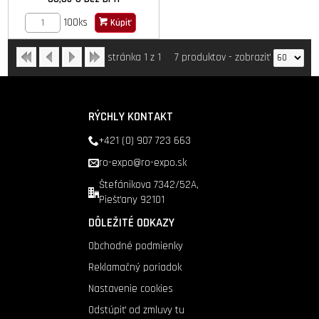
100ks
Kúpiť
stránka 1 z 1
7 produktov
-
zobraziť
RÝCHLY KONTAKT
+421 (0) 907 723 663
ro-expo@ro-expo.sk
Štefánikova 7342/52A,
Piešťany 92101
DÔLEŽITÉ ODKAZY
Obchodné podmienky
Reklamačný poriadok
Nastavenie cookies
Odstúpiť od zmluvy tu