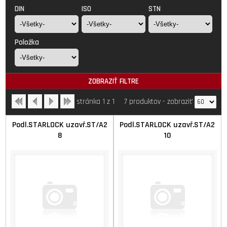
DIN
ISO
STN
Položka
ZOBRAZIŤ FILTRE
stránka 1 z 1
7 produktov
-
zobraziť
Podl.STARLOCK uzavř.ST/A2
Podl.STARLOCK uzavř.ST/A2
8
10