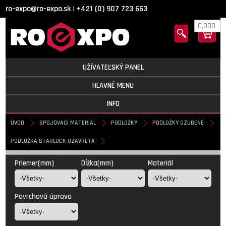
ro-expo@ro-expo.sk
+421 (0) 907 723 663
|
0,000
UŽÍVATEĽSKÝ PANEL
HLAVNÉ MENU
INFO
ÚVOD
SPOJOVACÍ MATERIÁL
PODLOŽKY
PODLOŽKY OZUBENÉ
PODLOŽKA STARLOCK UZAVRETÁ
Podložka STARLOCK uzavretá
Priemer(mm)
Dĺžka(mm)
Materiál
Povrchová úprava