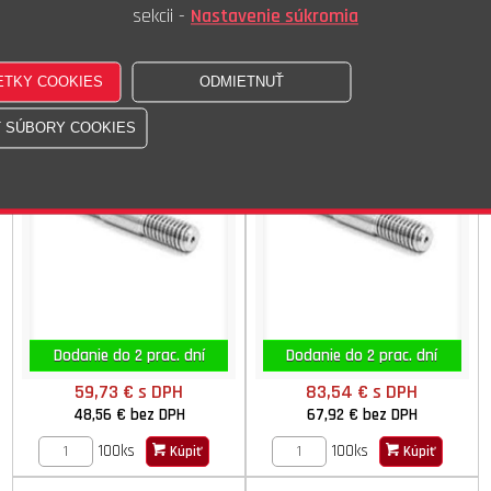
100ks
100ks
Kúpiť
Kúpiť
sekcii -
Nastavenie súkromia
Skr.závrt.do AL 8.8 M10x040
Skr.závrt.do AL 8.8 M10x050
DIN 835 ISO STN 021178.50
DIN 835 ISO STN 021178.50
Dodanie do 2 prac. dní
Dodanie do 2 prac. dní
59,73 €
s DPH
83,54 €
s DPH
48,56 €
bez DPH
67,92 €
bez DPH
100ks
100ks
Kúpiť
Kúpiť