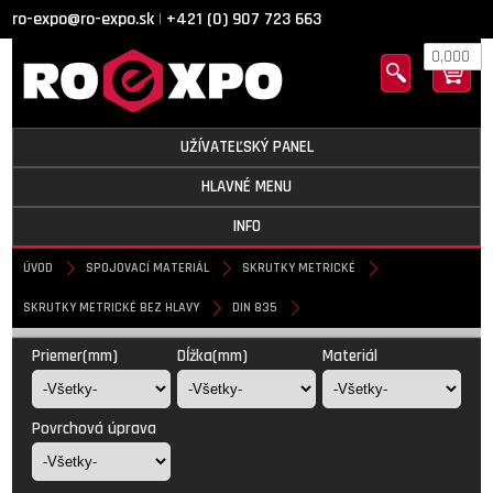
ro-expo@ro-expo.sk
+421 (0) 907 723 663
|
0,000
UŽÍVATEĽSKÝ PANEL
HLAVNÉ MENU
INFO
ÚVOD
SPOJOVACÍ MATERIÁL
SKRUTKY METRICKÉ
SKRUTKY METRICKÉ BEZ HLAVY
DIN 835
DIN 835
Priemer(mm)
Dĺžka(mm)
Materiál
Povrchová úprava