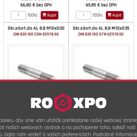
66,80 €
bez DPH
49,85 €
bez DPH
100ks
100ks
Kúpiť
Kúpiť
Skr.závrt.do AL 8.8 M10x030
Skr.závrt.do AL 8.8 M10x035
DIN 835 ISO CSN 021178.50
DIN 835 ISO STN 021178.50
Dodanie do 2 prac. dní
Dodanie do 2 prac. dní
okies, aby sme vám uľahčili prehliadanie našej webovej stránk
66,67 €
s DPH
91,48 €
s DPH
ti našich webových stránok a na pochopenie toho, odkiaľ naši 
54,20 €
bez DPH
74,38 €
bez DPH
ú. Dajte nám vedieť o vašich preferenciách. Podrobné informáci