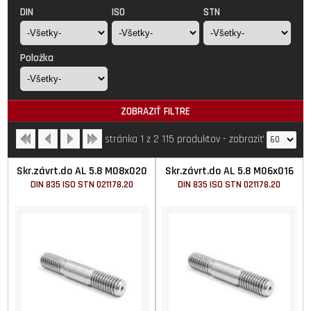
DIN
ISO
STN
Položka
ZOBRAZIŤ FILTRE
stránka 1 z 2
115 produktov
-
zobraziť
Skr.závrt.do AL 5.8 M08x020
Skr.závrt.do AL 5.8 M06x016
DIN 835 ISO STN 021178.20
DIN 835 ISO STN 021178.20