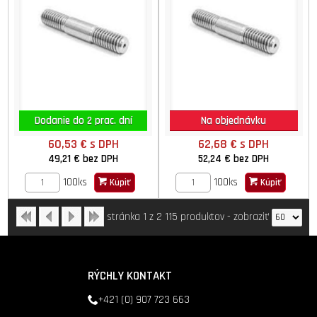
Dodanie do 2 prac. dní
Na objednávku
60,53 €
s DPH
62,68 €
s DPH
49,21 €
bez DPH
52,24 €
bez DPH
100ks
100ks
Kúpiť
Kúpiť
stránka 1 z 2
115 produktov
-
zobraziť
RÝCHLY KONTAKT
+421 (0) 907 723 663