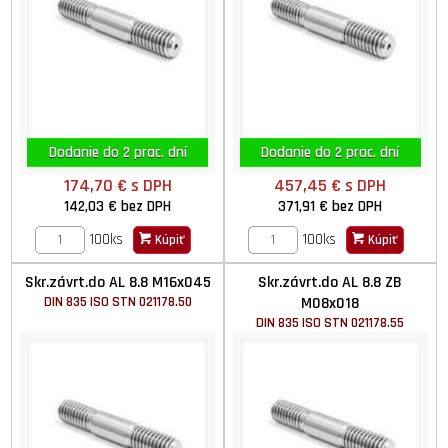
Dodanie do 2 prac. dní
Dodanie do 2 prac. dní
174,70 €
s DPH
457,45 €
s DPH
142,03 €
bez DPH
371,91 €
bez DPH
100ks
100ks
Kúpiť
Kúpiť
Skr.závrt.do AL 8.8 M16x045
Skr.závrt.do AL 8.8 ZB
DIN 835 ISO STN 021178.50
M08x018
DIN 835 ISO STN 021178.55