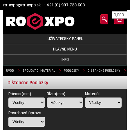
ro-expo@ro-expo.sk
+421 (0) 907 723 663
|
0,000
UŽÍVATEĽSKÝ PANEL
HLAVNÉ MENU
INFO
ÚVOD
SPOJOVACÍ MATERIÁL
PODLOŽKY
DIŠTANČNÉ PODLOŽKY
Dištančné Podložky
Priemer(mm)
Dĺžka(mm)
Materiál
Povrchová úprava