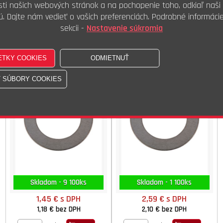
ti našich webových stránok a na pochopenie toho, odkiaľ naši 
1,74 €
bez DPH
1,43 €
bez DPH
ú. Dajte nám vedieť o vašich preferenciách. Podrobné informáci
100ks
100ks
Kúpiť
Kúpiť
sekcii -
Nastavenie súkromia
Podl.dištančná 12x018x0,50
Podl.dištančná 14x020x0,50
DIN 988 ISO STN
DIN 988 ISO STN
Skladom - 9 100ks
Skladom - 1 100ks
1,45 €
s DPH
2,59 €
s DPH
1,18 €
bez DPH
2,10 €
bez DPH