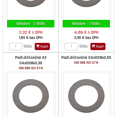
Skladom - 2 100ks
Skladom - 1 100ks
2,32 €
s DPH
4,86 €
s DPH
1,89 €
bez DPH
3,95 €
bez DPH
100ks
100ks
Kúpiť
Kúpiť
Podl.dištančná A2
Podl.dištančná 04x008x0,50
04x008x0,30
DIN 988 ISO STN
DIN 988 ISO STN