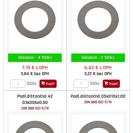
Skladom - 4 100ks
Skladom - 2 100ks
7,19 €
s DPH
6,42 €
s DPH
5,84 €
bez DPH
5,22 €
bez DPH
100ks
100ks
Kúpiť
Kúpiť
Podl.dištančná A2
Podl.dištančná 05x010x1,00
03x006x0,50
DIN 988 ISO STN
DIN 988 ISO STN