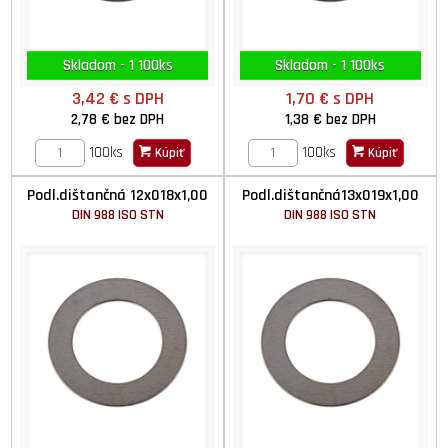
Skladom - 1 100ks
Skladom - 1 100ks
3,42 €
s DPH
1,70 €
s DPH
2,78 €
bez DPH
1,38 €
bez DPH
100ks
100ks
Kúpiť
Kúpiť
Podl.dištančná 12x018x1,00
Podl.dištančná13x019x1,00
DIN 988 ISO STN
DIN 988 ISO STN