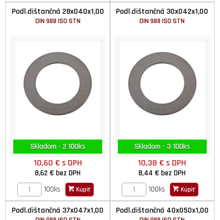
Podl.dištančná 28x040x1,00
Podl.dištančná 30x042x1,00
DIN 988 ISO STN
DIN 988 ISO STN
Skladom - 2 100ks
Skladom - 3 100ks
10,60 €
s DPH
10,38 €
s DPH
8,62 €
bez DPH
8,44 €
bez DPH
100ks
100ks
Kúpiť
Kúpiť
Podl.dištančná 37x047x1,00
Podl.dištančná 40x050x1,00