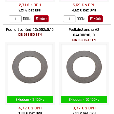
2,71 €
s DPH
5,69 €
s DPH
2,21 €
bez DPH
4,62 €
bez DPH
100ks
100ks
Kúpiť
Kúpiť
Podl.dištančná 42x052x0,10
Podl.dištančná A2
DIN 988 ISO STN
04x008x0,10
DIN 988 ISO STN
Skladom - 3 100ks
Skladom - 50 100ks
4,72 €
s DPH
8,77 €
s DPH
3,84 €
bez DPH
7,31 €
bez DPH