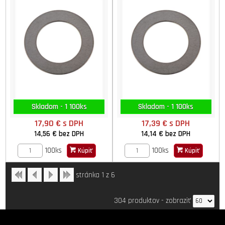
Skladom - 1 100ks
Skladom - 1 100ks
17,90 €
s DPH
17,39 €
s DPH
14,56 €
bez DPH
14,14 €
bez DPH
100ks
100ks
Kúpiť
Kúpiť
stránka 1 z 6
304 produktov
-
zobraziť