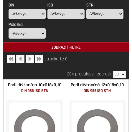
DIN
ISO
STN
Položka
ZOBRAZIŤ FILTRE
stránka 1 z 6
304 produktov
-
zobraziť
Podl.dištančná 10x016x0,10
Podl.dištančná 12x018x0,10
DIN 988 ISO STN
DIN 988 ISO STN