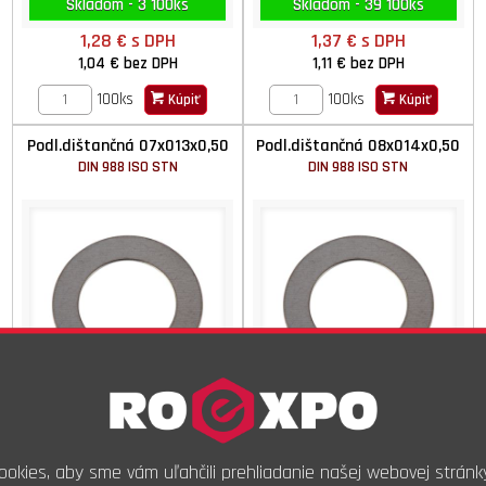
Skladom - 3 100ks
Skladom - 39 100ks
1,28 €
s DPH
1,37 €
s DPH
1,04 €
bez DPH
1,11 €
bez DPH
100ks
100ks
Kúpiť
Kúpiť
Podl.dištančná 07x013x0,50
Podl.dištančná 08x014x0,50
DIN 988 ISO STN
DIN 988 ISO STN
Skladom - 100 100ks
Skladom - 3 100ks
okies, aby sme vám uľahčili prehliadanie našej webovej stránk
2,14 €
s DPH
1,76 €
s DPH