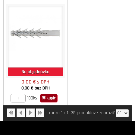
Na objednávku
0,00 €
s DPH
0,00 €
bez DPH
100ks
Kúpiť
stránka 1 z 1
35 produktov
-
zobraziť