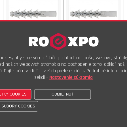
Na objednávku
Na objednávku
okies, aby sme vám uľahčili prehliadanie našej webovej stránk
38,07 €
s DPH
129,17 €
s DPH
ti našich webových stránok a na pochopenie toho, odkiaľ naši 
31,72 €
bez DPH
107,64 €
bez DPH
ú. Dajte nám vedieť o vašich preferenciách. Podrobné informáci
1000ks
1000ks
Kúpiť
Kúpiť
sekcii -
Nastavenie súkromia
hmoždinka KPR 8x140
hmoždinka KPR M 10x80