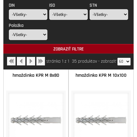
DIN
ISO
STN
Položka
ZOBRAZIŤ FILTRE
stránka 1 z 1
35 produktov
-
zobraziť
hmoždinka KPR M 8x80
hmoždinka KPR M 10x100