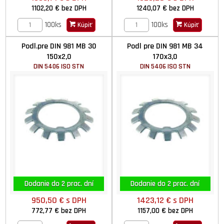
1102,20 €
bez DPH
1240,07 €
bez DPH
100ks
100ks
Kúpiť
Kúpiť
Podl.pre DIN 981 MB 30
Podl pre DIN 981 MB 34
150x2,0
170x3,0
DIN 5406 ISO STN
DIN 5406 ISO STN
Dodanie do 2 prac. dní
Dodanie do 2 prac. dní
950,50 €
s DPH
1423,12 €
s DPH
772,77 €
bez DPH
1157,00 €
bez DPH