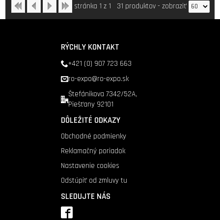
stránka 1 z 1
31 produktov
-
zobraziť
RÝCHLY KONTAKT
+421 (0) 907 723 663
ro-expo@ro-expo.sk
Štefánikova 7342/52A,
Piešťany 92101
DÔLEŽITÉ ODKAZY
Obchodné podmienky
Reklamačný poriadok
Nastavenie cookies
Odstúpiť od zmluvy tu
SLEDUJTE NÁS