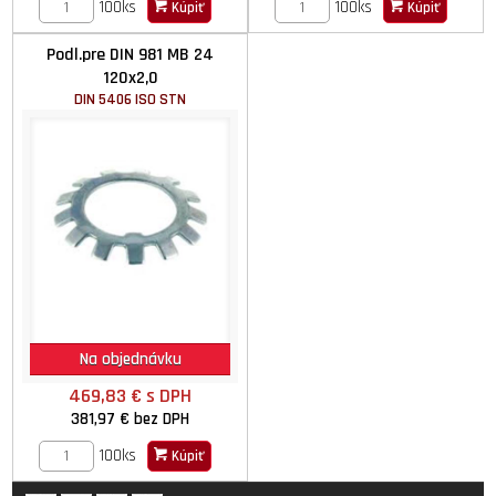
100ks
100ks
Kúpiť
Kúpiť
Podl.pre DIN 981 MB 24
120x2,0
DIN 5406 ISO STN
Na objednávku
469,83 €
s DPH
381,97 €
bez DPH
100ks
Kúpiť