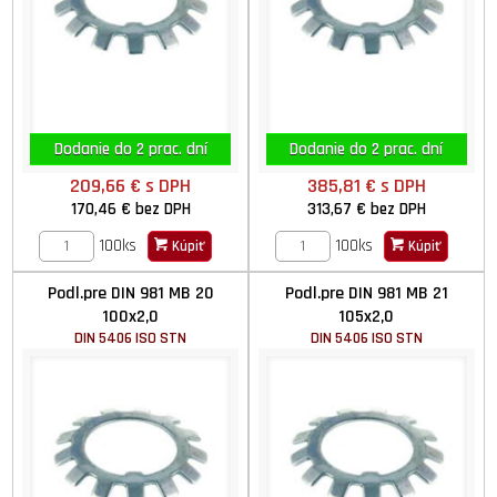
Dodanie do 2 prac. dní
Dodanie do 2 prac. dní
209,66 €
s DPH
385,81 €
s DPH
170,46 €
bez DPH
313,67 €
bez DPH
100ks
100ks
Kúpiť
Kúpiť
Podl.pre DIN 981 MB 20
Podl.pre DIN 981 MB 21
100x2,0
105x2,0
DIN 5406 ISO STN
DIN 5406 ISO STN