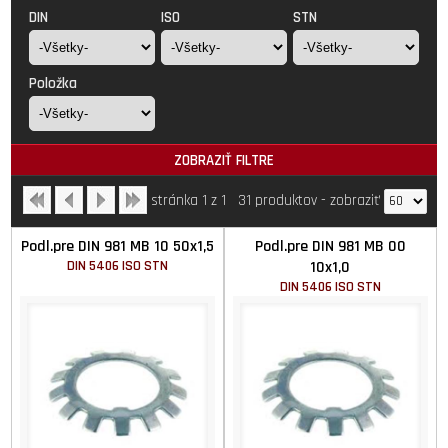
DIN
ISO
STN
Položka
ZOBRAZIŤ FILTRE
stránka 1 z 1
31 produktov
-
zobraziť
Podl.pre DIN 981 MB 10 50x1,5
Podl.pre DIN 981 MB 00
DIN 5406 ISO STN
10x1,0
DIN 5406 ISO STN