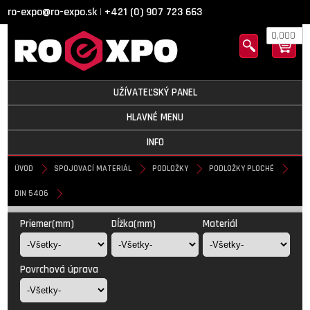
ro-expo@ro-expo.sk
+421 (0) 907 723 663
|
0,000
UŽÍVATEĽSKÝ PANEL
HLAVNÉ MENU
INFO
ÚVOD
SPOJOVACÍ MATERIÁL
PODLOŽKY
PODLOŽKY PLOCHÉ
DIN 5406
DIN 5406
Priemer(mm)
Dĺžka(mm)
Materiál
Povrchová úprava