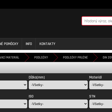
NNÉ POMÔCKY
INFO
KONTAKTY
VACÍ MATERIÁL
PODLOŽKY
PODLOŽKY PRUŽNÉ
DIN 20
Dĺžka(mm)
Materiál
ISO
STN