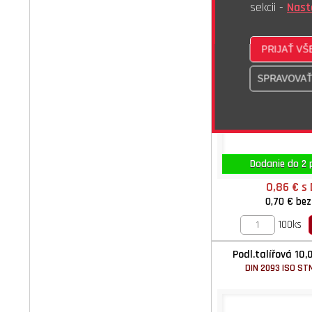
sekcii -
Nast
Dodanie do 2 p
0,86 €
s
0,70 €
bez
100ks
Podl.talířová 10,
DIN 2093 ISO STN