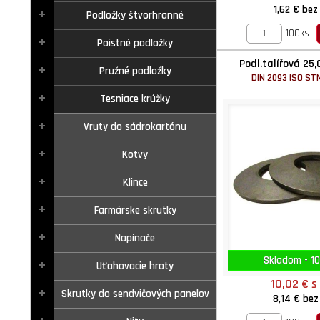
1,62 €
bez
Podložky štvorhranné
100ks
Poistné podložky
Podl.talířová 25,
Pružné podložky
DIN 2093 ISO STN
Tesniace krúžky
Vruty do sádrokartónu
Kotvy
Klince
Farmárske skrutky
Napínače
Skladom - 10
Uťahovacie hroty
10,02 €
s
Skrutky do sendvičových panelov
8,14 €
bez