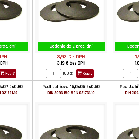
rac. dní
Dodanie do 2 prac. dní
Dodani
DPH
3,92 €
s DPH
1
 DPH
3,19 €
bez DPH
1,
100ks
Kúpiť
Kúpiť
0x07,2x0,80
Podl.talířová 15,0x05,2x0,50
Podl.talí
 021731.10
DIN 2093 ISO STN 021731.10
DIN 209