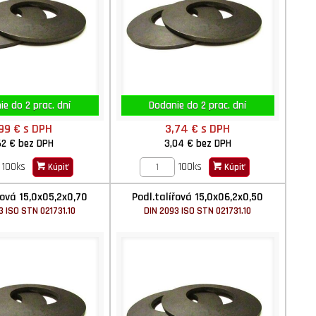
e do 2 prac. dní
Dodanie do 2 prac. dní
,99 €
s DPH
3,74 €
s DPH
62 €
bez DPH
3,04 €
bez DPH
100ks
100ks
Kúpiť
Kúpiť
řová 15,0x05,2x0,70
Podl.talířová 15,0x06,2x0,50
3 ISO STN 021731.10
DIN 2093 ISO STN 021731.10