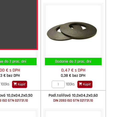
e do 2 prac. dní
Dodanie do 2 prac. dní
,00 €
s DPH
0,47 €
s DPH
63 €
bez DPH
0,38 €
bez DPH
100ks
100ks
Kúpiť
Kúpiť
řová 10,0x04,2x0,50
Podl.talířová 10,0x04,2x0,60
3 ISO STN 021731.10
DIN 2093 ISO STN 021731.10