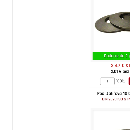
Dodanie do 2 p
2,47 €
s
2,01 €
bez
100ks
Podl.talířová 10,
DIN 2093 ISO STN