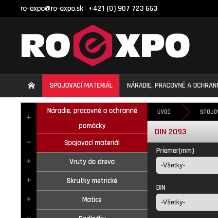
ro-expo@ro-expo.sk
+421 (0) 907 723 663
|
SPOJOVACÍ MATERIÁL
NÁRADIE, PRACOVNÉ A OCHRA
Náradie, pracovné a ochranné
ÚVOD
SPOJO
pomôcky
DIN 2093
Spojovací materiál
Priemer(mm)
Vruty do dreva
Skrutky metrické
DIN
Matice