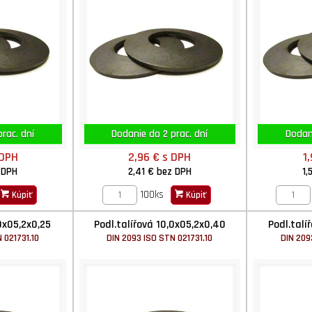
rac. dní
Dodanie do 2 prac. dní
Dodani
 DPH
2,96 €
s DPH
1
 DPH
2,41 €
bez DPH
1,
100ks
Kúpiť
Kúpiť
0x05,2x0,25
Podl.talířová 10,0x05,2x0,40
Podl.talí
 021731.10
DIN 2093 ISO STN 021731.10
DIN 209