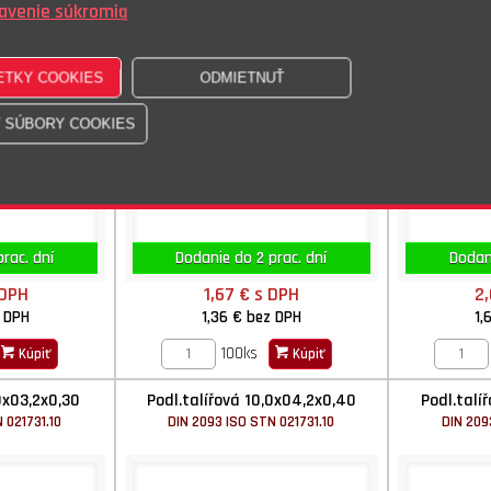
avenie súkromia
rac. dní
Dodanie do 2 prac. dní
Dodani
 DPH
1,67 €
s DPH
2
 DPH
1,36 €
bez DPH
1,
100ks
Kúpiť
Kúpiť
0x03,2x0,30
Podl.talířová 10,0x04,2x0,40
Podl.talí
 021731.10
DIN 2093 ISO STN 021731.10
DIN 209