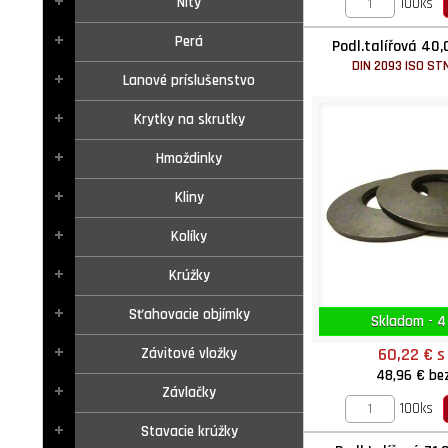
Nity
100ks
Perá
Podl.talířová 40
DIN 2093 ISO STN
Lanové príslušenstvo
Krytky na skrutky
Hmoždinky
Kliny
Kolíky
Krúžky
Sťahovacie objímky
Skladom - 4
60,22 €
s
Závitové vložky
48,96 €
be
Závlačky
100ks
Stavacie krúžky