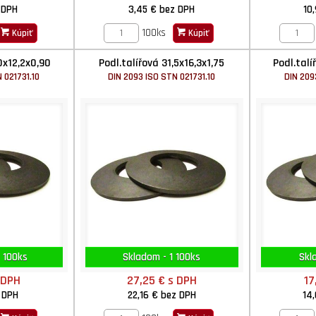
 DPH
3,45 €
bez DPH
10
100ks
Kúpiť
Kúpiť
0x12,2x0,90
Podl.talířová 31,5x16,3x1,75
Podl.talí
 021731.10
DIN 2093 ISO STN 021731.10
DIN 209
 100ks
Skladom - 1 100ks
Skl
 DPH
27,25 €
s DPH
17
 DPH
22,16 €
bez DPH
14