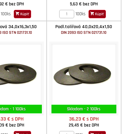
,92 €
bez DPH
5,63 €
bez DPH
100ks
100ks
Kúpiť
Kúpiť
řová 34,0x16,3x1,50
Podl.talířová 40,0x20,4x1,50
3 ISO STN 021731.10
DIN 2093 ISO STN 021731.10
adom - 1 100ks
Skladom - 2 100ks
,33 €
s DPH
36,23 €
s DPH
,09 €
bez DPH
29,45 €
bez DPH