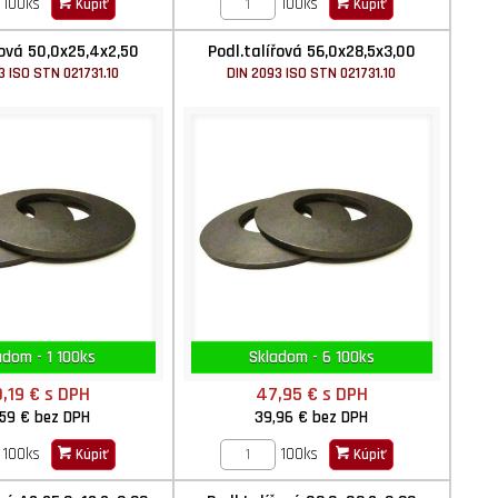
100ks
100ks
Kúpiť
Kúpiť
řová 50,0x25,4x2,50
Podl.talířová 56,0x28,5x3,00
3 ISO STN 021731.10
DIN 2093 ISO STN 021731.10
adom - 1 100ks
Skladom - 6 100ks
0,19 €
s DPH
47,95 €
s DPH
,59 €
bez DPH
39,96 €
bez DPH
100ks
100ks
Kúpiť
Kúpiť