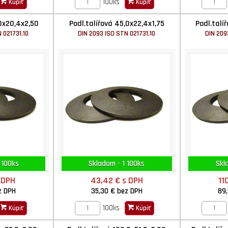
100ks
Kúpiť
Kúpiť
,0x20,4x2,50
Podl.talířová 45,0x22,4x1,75
Podl.talí
 021731.10
DIN 2093 ISO STN 021731.10
DIN 209
 100ks
Skladom - 1 100ks
Skl
 DPH
43,42 €
s DPH
11
z DPH
35,30 €
bez DPH
89
100ks
Kúpiť
Kúpiť