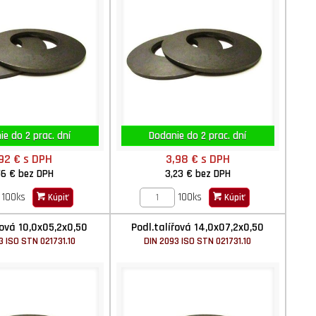
e do 2 prac. dní
Dodanie do 2 prac. dní
,92 €
s DPH
3,98 €
s DPH
56 €
bez DPH
3,23 €
bez DPH
100ks
100ks
Kúpiť
Kúpiť
řová 10,0x05,2x0,50
Podl.talířová 14,0x07,2x0,50
3 ISO STN 021731.10
DIN 2093 ISO STN 021731.10