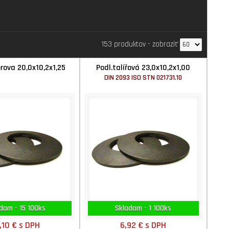
153 produktov
-
zobraziť
erova 20,0x10,2x1,25
Podl.talířová 23,0x10,2x1,00
DIN 2093 ISO STN 021731.10
dom - 15 100ks
Skladom - 1 100ks
,10 €
s DPH
6,92 €
s DPH