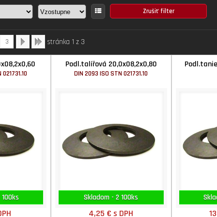
stránka 1 z 3
3
0x08,2x0,60
Podl.talířová 20,0x08,2x0,80
Podl.tani
 021731.10
DIN 2093 ISO STN 021731.10
 100ks
Skladom - 2 100ks
Skla
DPH
4,25 €
s DPH
13