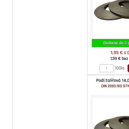
Dodanie do 2 p
1,95 €
s 
1,59 €
bez
100ks
Podl.talířová 14,
DIN 2093 ISO STN