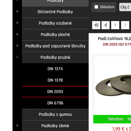
Podložky
Skladom
Dištančné Podložky
Podložky ozubené
1
2
Podložky ploché
Podl.talířová 16,
DIN 2093 ISO STN
Podložky pod zapustené Skrutky
Podložky pružné
DIN 137A
DIN 137B
DIN 2093
DIN 6796
Podložky s gumou
Skladom - 10
Podložky šikmé
1,99 €
s 