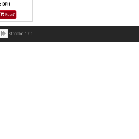
z DPH
Kúpiť
stránka 1 z 1