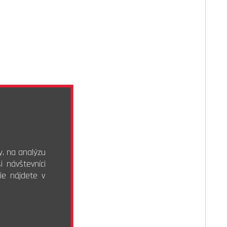
y, na analýzu
 návštevníci
ie nájdete v