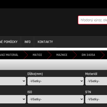
NNÉ POMÔCKY
INFO
KONTAKTY
VACÍ MATERIÁL
MATICE
MAZNICE
DIN 3405A
Dĺžka(mm)
Materiál
ISO
STN