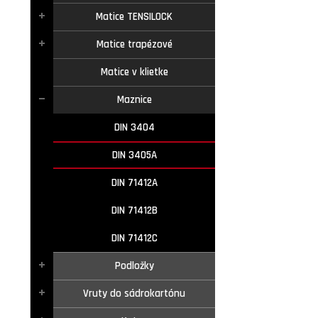
Matice TENSILOCK
Matice trapézové
Matice v klietke
Maznice
DIN 3404
DIN 3405A
DIN 71412A
DIN 71412B
DIN 71412C
Podložky
Vruty do sádrokartónu