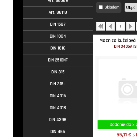
Art. 88089
Skladom
Art. 88118
DIN 1587
1
DIN 1804
Maznica kuželová
DIN 3405A I
DIN 1816
DIN 2510NF
DIN 315
DIN 315~
DIN 431A
DIN 431B
DIN 439B
Dodanie do 2 p
DIN 466
55,11 €
s