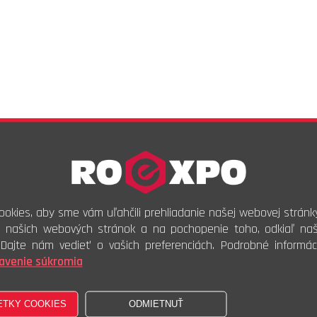
okies, aby sme vám uľahčili prehliadanie našej webovej stránk
i našich webových stránok a na pochopenie toho, odkiaľ naši
. Dajte nám vedieť o vašich preferenciách. Podrobné informác
avenie súkromia