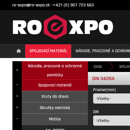
ro-expo@ro-expo.sk
+421 (0) 907 723 663
|
SPOJOVACÍ MATERIÁL
NÁRADIE, PRACOVNÉ A OCHRA
Náradie, pracovné a ochranné
ÚVOD
SPOJO
pomôcky
DIN 3405A
Spojovací materiál
Priemer(mm)
Vruty do dreva
Skrutky metrické
DIN
Matice