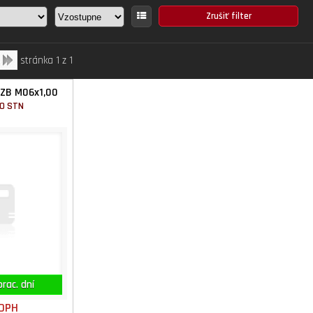
stránka 1 z 1
 ZB M06x1,00
SO STN
rac. dní
 DPH