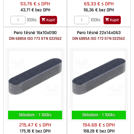
53,76 €
s DPH
69,33 €
s DPH
43,71 €
bez DPH
56,36 €
bez DPH
100ks
100ks
Kúpiť
Kúpiť
Pero těsné 16x10x090
Pero těsné 22x14x063
DIN 6885A ISO 773 STN 022562
DIN 6885A ISO 773 STN 022562
Skladom - 1 100ks
Skladom - 1 100ks
215,47 €
s DPH
194,68 €
s DPH
175,18 €
bez DPH
158,28 €
bez DPH