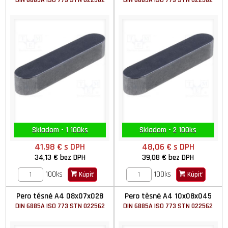
DIN 6885A ISO 773 STN 022562
DIN 6885A ISO 773 STN 022562
Skladom - 1 100ks
Skladom - 2 100ks
41,98 €
s DPH
48,06 €
s DPH
34,13 €
bez DPH
39,08 €
bez DPH
100ks
100ks
Kúpiť
Kúpiť
Pero těsné A4 08x07x028
Pero těsné A4 10x08x045
DIN 6885A ISO 773 STN 022562
DIN 6885A ISO 773 STN 022562