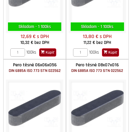
Skladom - 1 100ks
Skladom - 1 100ks
12,69 €
s DPH
13,80 €
s DPH
10,32 €
bez DPH
11,22 €
bez DPH
100ks
100ks
Kúpiť
Kúpiť
Pero těsné 06x06x056
Pero těsné 08x07x016
DIN 6885A ISO 773 STN 022562
DIN 6885A ISO 773 STN 022562