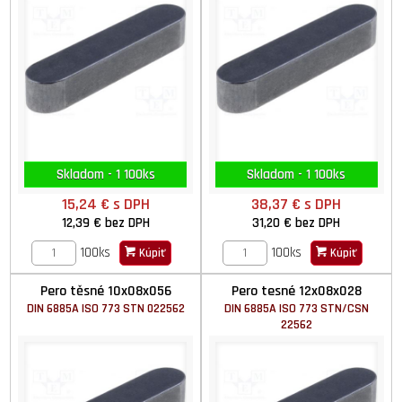
Skladom - 1 100ks
Skladom - 1 100ks
15,24 €
s DPH
38,37 €
s DPH
12,39 €
bez DPH
31,20 €
bez DPH
100ks
100ks
Kúpiť
Kúpiť
Pero těsné 10x08x056
Pero tesné 12x08x028
DIN 6885A ISO 773 STN 022562
DIN 6885A ISO 773 STN/CSN
22562