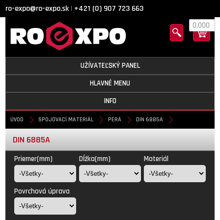
ro-expo@ro-expo.sk
+421 (0) 907 723 663
|
0,000
UŽÍVATEĽSKÝ PANEL
HLAVNÉ MENU
INFO
ÚVOD
SPOJOVACÍ MATERIÁL
PERÁ
DIN 6885A
DIN 6885A
Priemer(mm)
Dĺžka(mm)
Materiál
Povrchová úprava