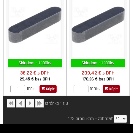
Skladom - 1 100ks
Skladom - 1 100ks
36,22 €
s DPH
209,42 €
s DPH
29,45 €
bez DPH
170,26 €
bez DPH
100ks
100ks
Kúpiť
Kúpiť
stránka 1 z 8
423 produktov
-
zobraziť