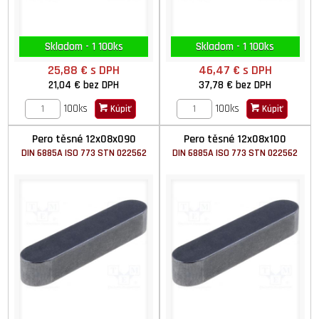
Skladom - 1 100ks
Skladom - 1 100ks
25,88 €
s DPH
46,47 €
s DPH
21,04 €
bez DPH
37,78 €
bez DPH
100ks
100ks
Kúpiť
Kúpiť
Pero těsné 12x08x090
Pero těsné 12x08x100
DIN 6885A ISO 773 STN 022562
DIN 6885A ISO 773 STN 022562