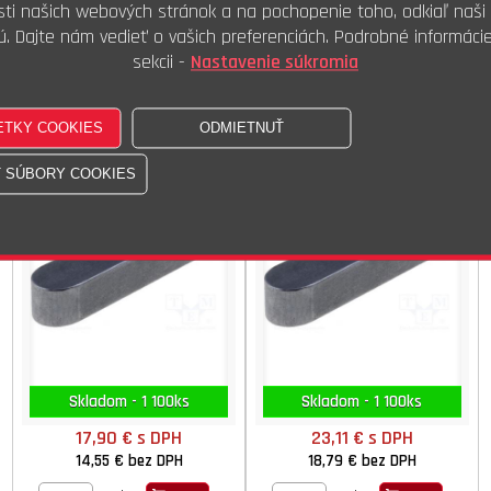
ti našich webových stránok a na pochopenie toho, odkiaľ naši 
6,26 €
bez DPH
5,54 €
bez DPH
ú. Dajte nám vedieť o vašich preferenciách. Podrobné informáci
100ks
100ks
Kúpiť
Kúpiť
sekcii -
Nastavenie súkromia
Pero těsné 08x07x030
Pero těsné 08x07x035
DIN 6885A ISO 773 STN 022562
DIN 6885A ISO 773 STN 022562
Skladom - 1 100ks
Skladom - 1 100ks
17,90 €
s DPH
23,11 €
s DPH
14,55 €
bez DPH
18,79 €
bez DPH