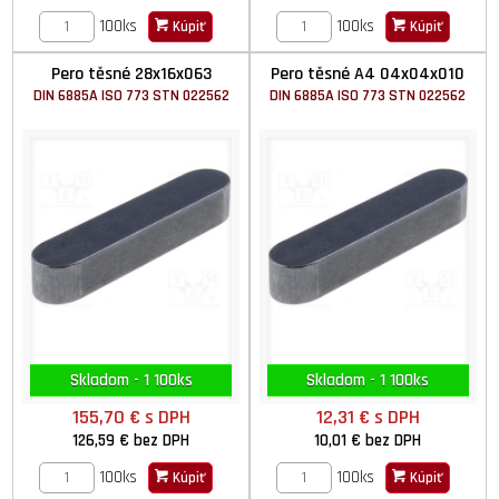
100ks
100ks
Kúpiť
Kúpiť
Pero těsné 28x16x063
Pero těsné A4 04x04x010
DIN 6885A ISO 773 STN 022562
DIN 6885A ISO 773 STN 022562
Skladom - 1 100ks
Skladom - 1 100ks
155,70 €
s DPH
12,31 €
s DPH
126,59 €
bez DPH
10,01 €
bez DPH
100ks
100ks
Kúpiť
Kúpiť