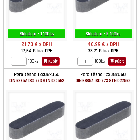
Skladom - 1 100ks
Skladom - 5 100ks
21,70 €
s DPH
46,99 €
s DPH
17,64 €
bez DPH
38,21 €
bez DPH
100ks
100ks
Kúpiť
Kúpiť
Pero těsné 12x08x050
Pero těsné 12x08x060
DIN 6885A ISO 773 STN 022562
DIN 6885A ISO 773 STN 022562