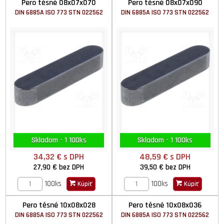
Pero těsné 08x07x070
Pero těsné 08x07x090
DIN 6885A ISO 773 STN 022562
DIN 6885A ISO 773 STN 022562
Skladom - 1 100ks
Skladom - 1 100ks
34,32 €
s DPH
48,59 €
s DPH
27,90 €
bez DPH
39,50 €
bez DPH
100ks
100ks
Kúpiť
Kúpiť
Pero těsné 10x08x028
Pero těsné 10x08x036
DIN 6885A ISO 773 STN 022562
DIN 6885A ISO 773 STN 022562