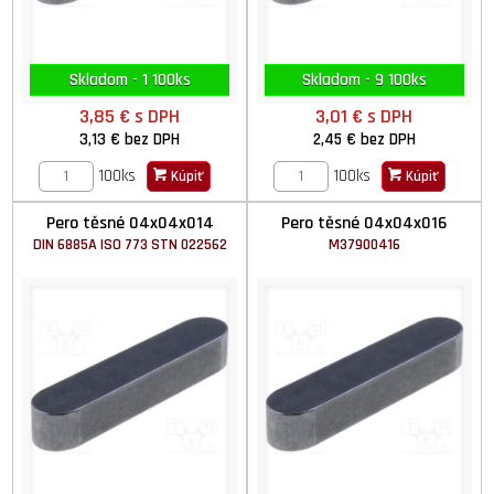
Skladom - 1 100ks
Skladom - 9 100ks
3,85 €
s DPH
3,01 €
s DPH
3,13 €
bez DPH
2,45 €
bez DPH
100ks
100ks
Kúpiť
Kúpiť
Pero těsné 04x04x014
Pero těsné 04x04x016
DIN 6885A ISO 773 STN 022562
M37900416