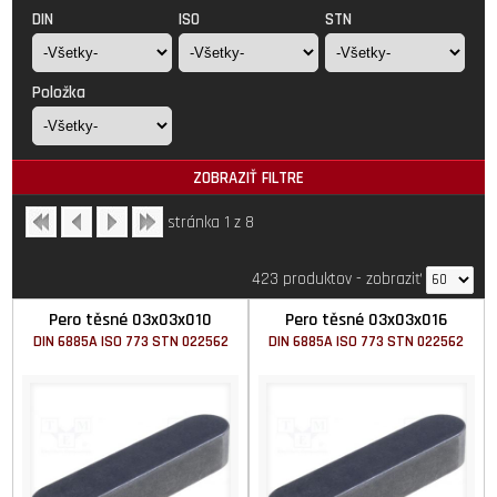
DIN
ISO
STN
Položka
ZOBRAZIŤ FILTRE
stránka 1 z 8
423 produktov
-
zobraziť
Pero těsné 03x03x010
Pero těsné 03x03x016
DIN 6885A ISO 773 STN 022562
DIN 6885A ISO 773 STN 022562