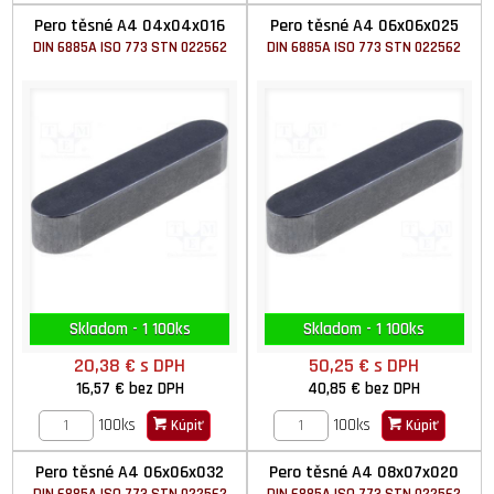
Pero těsné A4 04x04x016
Pero těsné A4 06x06x025
DIN 6885A ISO 773 STN 022562
DIN 6885A ISO 773 STN 022562
Skladom - 1 100ks
Skladom - 1 100ks
20,38 €
s DPH
50,25 €
s DPH
16,57 €
bez DPH
40,85 €
bez DPH
100ks
100ks
Kúpiť
Kúpiť
Pero těsné A4 06x06x032
Pero těsné A4 08x07x020