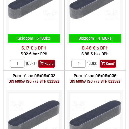
Skladom - 5 100ks
Skladom - 4 100ks
6,17 €
s DPH
8,46 €
s DPH
5,02 €
bez DPH
6,88 €
bez DPH
100ks
100ks
Kúpiť
Kúpiť
Pero těsné 06x06x032
Pero těsné 06x06x036
DIN 6885A ISO 773 STN 022562
DIN 6885A ISO 773 STN 022562