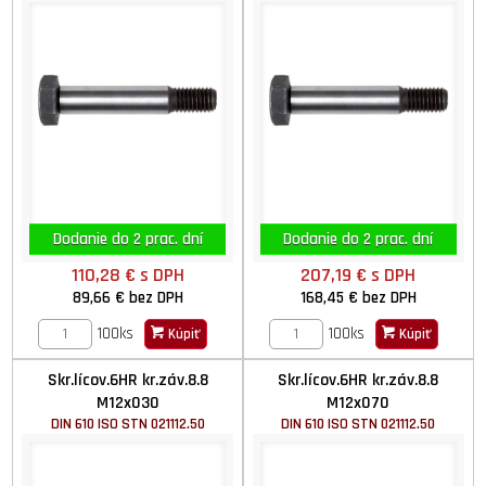
Dodanie do 2 prac. dní
Dodanie do 2 prac. dní
110,28 €
s DPH
207,19 €
s DPH
89,66 €
bez DPH
168,45 €
bez DPH
100ks
100ks
Kúpiť
Kúpiť
Skr.lícov.6HR kr.záv.8.8
Skr.lícov.6HR kr.záv.8.8
M12x030
M12x070
DIN 610 ISO STN 021112.50
DIN 610 ISO STN 021112.50