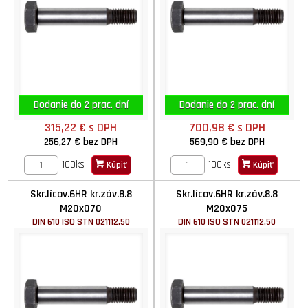
Dodanie do 2 prac. dní
Dodanie do 2 prac. dní
315,22 €
s DPH
700,98 €
s DPH
256,27 €
bez DPH
569,90 €
bez DPH
100ks
100ks
Kúpiť
Kúpiť
Skr.lícov.6HR kr.záv.8.8
Skr.lícov.6HR kr.záv.8.8
M20x070
M20x075
DIN 610 ISO STN 021112.50
DIN 610 ISO STN 021112.50