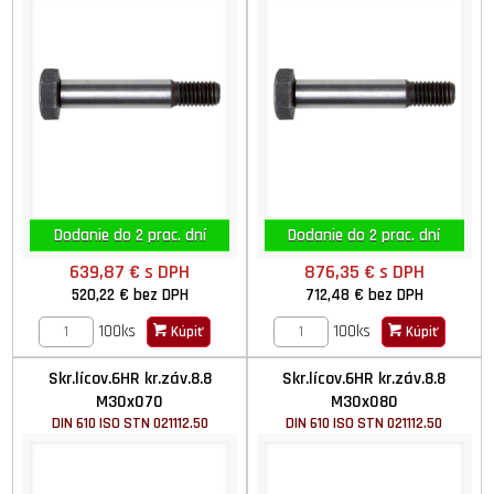
Dodanie do 2 prac. dní
Dodanie do 2 prac. dní
639,87 €
s DPH
876,35 €
s DPH
520,22 €
bez DPH
712,48 €
bez DPH
100ks
100ks
Kúpiť
Kúpiť
Skr.lícov.6HR kr.záv.8.8
Skr.lícov.6HR kr.záv.8.8
M30x070
M30x080
DIN 610 ISO STN 021112.50
DIN 610 ISO STN 021112.50