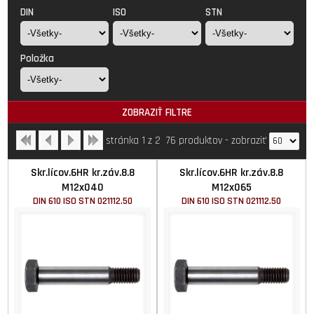
DIN
ISO
STN
Položka
ZOBRAZIŤ FILTRE
stránka 1 z 2
76 produktov
-
zobraziť
Skr.lícov.6HR kr.záv.8.8
Skr.lícov.6HR kr.záv.8.8
M12x040
M12x065
DIN 610 ISO STN 021112.50
DIN 610 ISO STN 021112.50