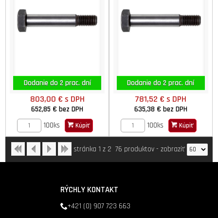
Dodanie do 2 prac. dní
Dodanie do 2 prac. dní
803,00 €
s DPH
781,52 €
s DPH
652,85 €
bez DPH
635,38 €
bez DPH
100ks
100ks
Kúpiť
Kúpiť
stránka 1 z 2
76 produktov
-
zobraziť
RÝCHLY KONTAKT
+421 (0) 907 723 663