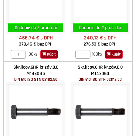
Dodanie do 2 prac. dní
Dodanie do 2 prac. dní
466,74 €
s DPH
340,13 €
s DPH
379,46 €
bez DPH
276,53 €
bez DPH
100ks
100ks
Kúpiť
Kúpiť
Skr.lícov.6HR kr.záv.8.8
Skr.lícov.6HR kr.záv.8.8
M14x045
M14x060
DIN 610 ISO STN 021112.50
DIN 610 ISO STN 021112.50