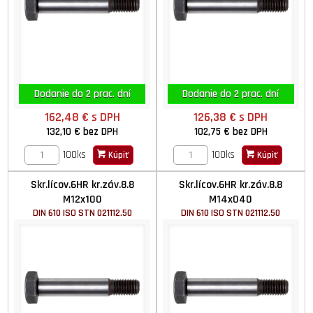
Dodanie do 2 prac. dní
Dodanie do 2 prac. dní
162,48 €
s DPH
126,38 €
s DPH
132,10 €
bez DPH
102,75 €
bez DPH
100ks
100ks
Kúpiť
Kúpiť
Skr.lícov.6HR kr.záv.8.8
Skr.lícov.6HR kr.záv.8.8
M12x100
M14x040
DIN 610 ISO STN 021112.50
DIN 610 ISO STN 021112.50