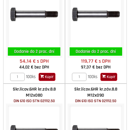
Dodanie do 2 prac. dní
Dodanie do 2 prac. dní
54,14 €
s DPH
119,77 €
s DPH
44,02 €
bez DPH
97,37 €
bez DPH
100ks
100ks
Kúpiť
Kúpiť
Skr.lícov.6HR kr.záv.8.8
Skr.lícov.6HR kr.záv.8.8
M12x080
M12x090
DIN 610 ISO STN 021112.50
DIN 610 ISO STN 021112.50