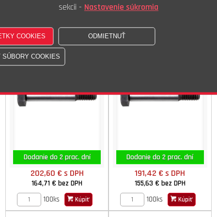
100ks
100ks
Kúpiť
Kúpiť
sekcii -
Nastavenie súkromia
Skr.lícov.6HR kr.záv.8.8
Skr.lícov.6HR kr.záv.8.8
M16x065
M16x070
DIN 610 ISO STN 021112.50
DIN 610 ISO STN 021112.50
Dodanie do 2 prac. dní
Dodanie do 2 prac. dní
202,60 €
s DPH
191,42 €
s DPH
164,71 €
bez DPH
155,63 €
bez DPH
100ks
100ks
Kúpiť
Kúpiť