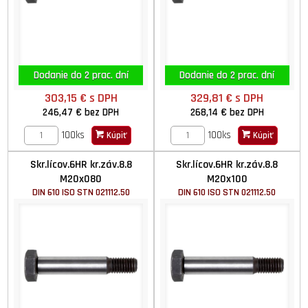
Dodanie do 2 prac. dní
Dodanie do 2 prac. dní
303,15 €
s DPH
329,81 €
s DPH
246,47 €
bez DPH
268,14 €
bez DPH
100ks
100ks
Kúpiť
Kúpiť
Skr.lícov.6HR kr.záv.8.8
Skr.lícov.6HR kr.záv.8.8
M20x080
M20x100
DIN 610 ISO STN 021112.50
DIN 610 ISO STN 021112.50