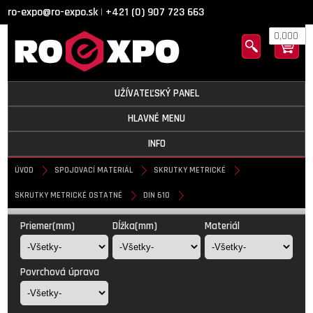
ro-expo@ro-expo.sk
+421 (0) 907 723 663
|
0,000
UŽÍVATEĽSKÝ PANEL
HLAVNÉ MENU
INFO
ÚVOD
SPOJOVACÍ MATERIÁL
SKRUTKY METRICKÉ
SKRUTKY METRICKÉ OSTATNÉ
DIN 610
DIN 610
Priemer(mm)
Dĺžka(mm)
Materiál
Povrchová úprava