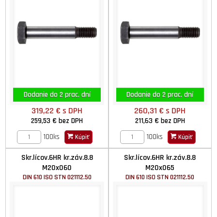
Dodanie do 2 prac. dní
Dodanie do 2 prac. dní
319,22 €
s DPH
260,31 €
s DPH
259,53 €
bez DPH
211,63 €
bez DPH
100ks
100ks
Kúpiť
Kúpiť
Skr.lícov.6HR kr.záv.8.8
Skr.lícov.6HR kr.záv.8.8
M20x060
M20x065
DIN 610 ISO STN 021112.50
DIN 610 ISO STN 021112.50