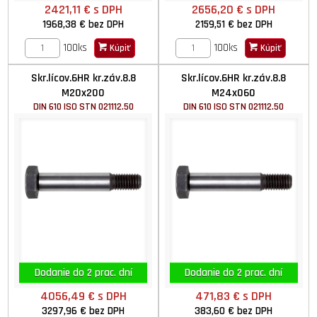
2421,11 €
s DPH
2656,20 €
s DPH
1968,38 €
bez DPH
2159,51 €
bez DPH
100ks
100ks
Kúpiť
Kúpiť
Skr.lícov.6HR kr.záv.8.8
Skr.lícov.6HR kr.záv.8.8
M20x200
M24x060
DIN 610 ISO STN 021112.50
DIN 610 ISO STN 021112.50
Dodanie do 2 prac. dní
Dodanie do 2 prac. dní
4056,49 €
s DPH
471,83 €
s DPH
3297,96 €
bez DPH
383,60 €
bez DPH