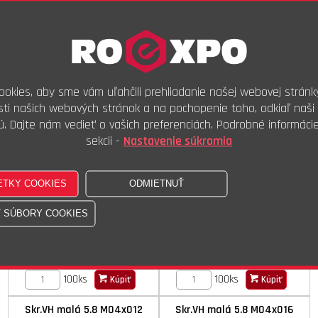
Skr.VH malá 5.8 M04x008
Skr.VH malá 5.8 M04x010
DIN 920 ISO STN 021130.20
DIN 920 ISO STN 021130.20
okies, aby sme vám uľahčili prehliadanie našej webovej stránk
ti našich webových stránok a na pochopenie toho, odkiaľ naši 
ú. Dajte nám vedieť o vašich preferenciách. Podrobné informáci
sekcii -
Nastavenie súkromia
Na objednávku
Na objednávku
4,09 €
s DPH
4,34 €
s DPH
3,41 €
bez DPH
3,62 €
bez DPH
100ks
100ks
Kúpiť
Kúpiť
Skr.VH malá 5.8 M04x012
Skr.VH malá 5.8 M04x016