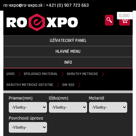
ro-expo@ro-expo.sk
+421 (0) 907 723 663
|
0,000
UŽÍVATEĽSKÝ PANEL
HLAVNÉ MENU
INFO
ÚVOD
SPOJOVACÍ MATERIÁL
SKRUTKY METRICKÉ
SKRUTKY METRICKÉ OSTATNÉ
DIN 920
DIN 920
Priemer(mm)
Dĺžka(mm)
Materiál
Povrchová úprava