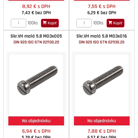
8,92 €
s DPH
7,55 €
s DPH
7,43 €
bez DPH
6,29 €
bez DPH
100ks
100ks
Kúpiť
Kúpiť
Skr.VH malá 5.8 M03x005
Skr.VH malá 5.8 M03x016
DIN 920 ISO STN 021130.20
DIN 920 ISO STN 021130.20
Na objednávku
Na objednávku
6,94 €
s DPH
7,88 €
s DPH
5,78 €
bez DPH
6,57 €
bez DPH