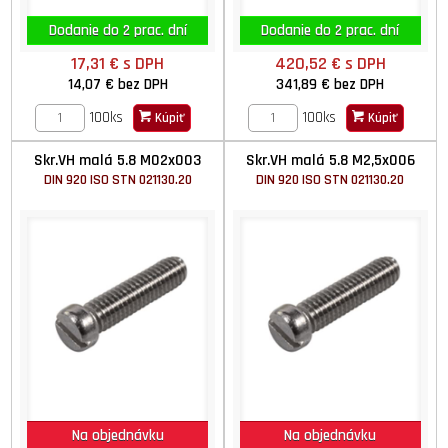
Dodanie do 2 prac. dní
Dodanie do 2 prac. dní
17,31 €
s DPH
420,52 €
s DPH
14,07 €
bez DPH
341,89 €
bez DPH
100ks
100ks
Kúpiť
Kúpiť
Skr.VH malá 5.8 M02x003
Skr.VH malá 5.8 M2,5x006
DIN 920 ISO STN 021130.20
DIN 920 ISO STN 021130.20
Na objednávku
Na objednávku