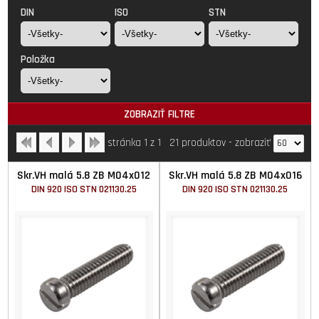
DIN
ISO
STN
Položka
ZOBRAZIŤ FILTRE
stránka 1 z 1
21 produktov
-
zobraziť
Skr.VH malá 5.8 ZB M04x012
Skr.VH malá 5.8 ZB M04x016
DIN 920 ISO STN 021130.25
DIN 920 ISO STN 021130.25