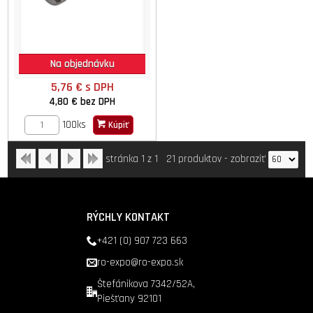
Na objednávku
5,76 €
s DPH
4,80 €
bez DPH
100ks
Kúpiť
stránka 1 z 1
21 produktov
-
zobraziť
RÝCHLY KONTAKT
+421 (0) 907 723 663
ro-expo@ro-expo.sk
Štefánikova 7342/52A,
Piešťany 92101