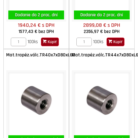
Dodanie do 2 prac. dní
Dodanie do 2 prac. dní
1940,24 €
s DPH
2899,08 €
s DPH
1577,43 €
bez DPH
2356,97 €
bez DPH
100ks
100ks
Kúpiť
Kúpiť
Mat.trapéz.válc.TR40x7xD80xL60
Mat.trapéz.válc.TR44x7xD80xL