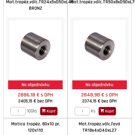
Mat.trapéz.válc.TR24x5xD50xL48
Mat.trapéz.válc.TR50x8xD90xL7
BRONZ
Na objednávku
Na objednávku
2886,18 €
s DPH
2848,98 €
s DPH
2405,15 €
bez DPH
2374,15 €
bez DPH
100ks
Ks
Kúpiť
Kúpiť
Matica trapéz. 80x10 pr.
Mat.trapéz.válc.ľavá
120x110
TR18x4xD40xL27