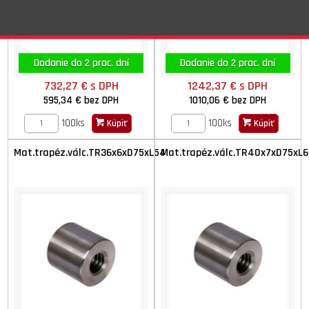
Dodanie do 2 prac. dní
Dodanie do 2 prac. dní
732,27 €
s DPH
1242,37 €
s DPH
595,34 €
bez DPH
1010,06 €
bez DPH
100ks
100ks
Kúpiť
Kúpiť
Mat.trapéz.válc.TR36x6xD75xL54
Mat.trapéz.válc.TR40x7xD75xL