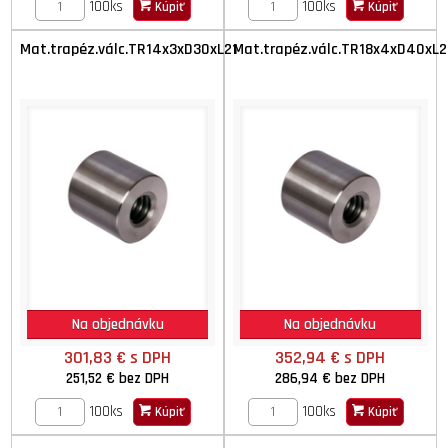
100ks
100ks
Kúpiť
Kúpiť
Mat.trapéz.válc.TR14x3xD30xL21
Mat.trapéz.válc.TR18x4xD40xL2
Na objednávku
Na objednávku
301,83 €
s DPH
352,94 €
s DPH
251,52 €
bez DPH
286,94 €
bez DPH
100ks
100ks
Kúpiť
Kúpiť