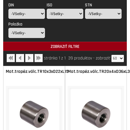
DIN
ISO
STN
Položka
ZOBRAZIŤ FILTRE
stránka 1 z 1
39 produktov
-
zobraziť
Mat.trapéz.válc.TR10x3xD22xL15
Mat.trapéz.válc.TR20x4xD36xL