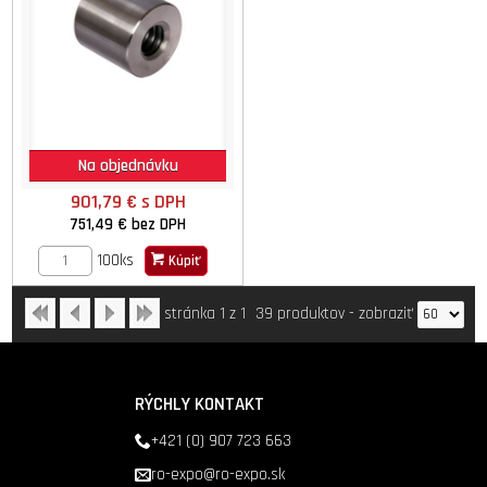
Na objednávku
901,79 €
s DPH
751,49 €
bez DPH
100ks
Kúpiť
stránka 1 z 1
39 produktov
-
zobraziť
RÝCHLY KONTAKT
+421 (0) 907 723 663
ro-expo@ro-expo.sk