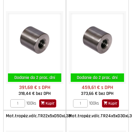
Dodanie do 2 prac. dní
Dodanie do 2 prac. dní
391,68 €
s DPH
459,61 €
s DPH
318,44 €
bez DPH
373,66 €
bez DPH
100ks
100ks
Kúpiť
Kúpiť
Mat.trapéz.válc.TR22x5xD50xL33
Mat.trapéz.válc.TR24x5xD30xL3