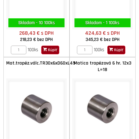
Skladom - 10 100ks
Skladom - 1 100ks
268,43 €
s DPH
424,63 €
s DPH
218,23 €
bez DPH
345,23 €
bez DPH
100ks
100ks
Kúpiť
Kúpiť
Mat.trapéz.válc.TR30x6xD60xL45
Matica trapézová 6 hr. 12x3
L=18