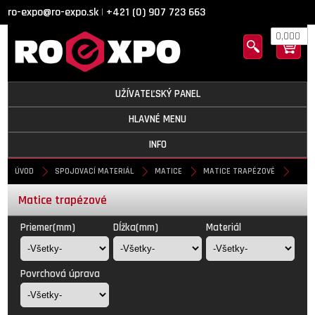
ro-expo@ro-expo.sk
+421 (0) 907 723 663
|
0,000
UŽÍVATEĽSKÝ PANEL
HLAVNÉ MENU
INFO
ÚVOD
SPOJOVACÍ MATERIÁL
MATICE
MATICE TRAPÉZOVÉ
Matice trapézové
Priemer(mm)
Dĺžka(mm)
Materiál
Povrchová úprava