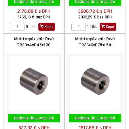
Dodanie do 2 prac. dní
Dodanie do 2 prac. dní
2176,09 €
s DPH
3606,72 €
s DPH
1769,18 €
bez DPH
2932,29 €
bez DPH
100ks
100ks
Kúpiť
Kúpiť
Mat.trapéz.válc.ľavá
Mat.trapéz.válc.ľavá
TR20x4xD45xL30
TR36x6xD75xL54
Dodanie do 2 prac. dní
Dodanie do 2 prac. dní
527,93 €
s DPH
1817,58 €
s DPH