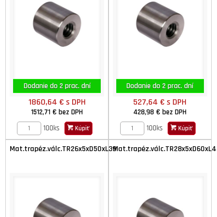
Dodanie do 2 prac. dní
Dodanie do 2 prac. dní
1860,64 €
s DPH
527,64 €
s DPH
1512,71 €
bez DPH
428,98 €
bez DPH
100ks
100ks
Kúpiť
Kúpiť
Mat.trapéz.válc.TR26x5xD50xL39
Mat.trapéz.válc.TR28x5xD60xL4