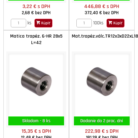
3,22 €
s DPH
446,88 €
s DPH
2,68 €
bez DPH
372,40 €
bez DPH
ks
100ks
Kúpiť
Kúpiť
Matica trapéz. 6-HR 28x5
Mat.trapéz.válc.TR12x3xD22xL18
L=42
Skladom - 8 ks
Dodanie do 2 prac. dní
15,35 €
s DPH
222,98 €
s DPH
12,48 €
bez DPH
181,28 €
bez DPH