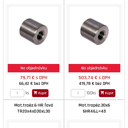
Na objednávku
Na objednávku
79,71 €
s DPH
503,74 €
s DPH
66,42 €
bez DPH
419,78 €
bez DPH
ks
100ks
Kúpiť
Kúpiť
Mat.traéz.6-HR ľavá
Mat.trapéz.30x6
TR20x4xD30xL30
6HR46,L=45