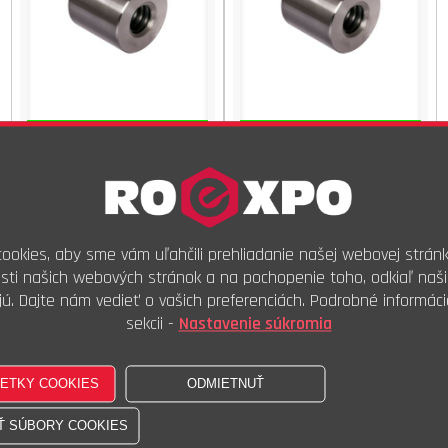
Dodanie do 2 prac. dní
Dodanie do 2 prac. dní
594,77 €
s DPH
814,43 €
s DPH
483,55 €
bez DPH
662,14 €
bez DPH
100ks
100ks
Kúpiť
Kúpiť
ookies, aby sme vám uľahčili prehliadanie našej webovej stránk
Mat.trapéz.válc.TR30x6xD45xL40
Mat.trapéz.válc.TR32x6xD60xL4
sti našich webových stránok a na pochopenie toho, odkiaľ naši
jú. Dajte nám vedieť o vašich preferenciách. Podrobné informáci
sekcii -
Nastavenie súkromia