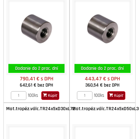
Dodanie do 2 prac. dní
Dodanie do 2 prac. dní
790,41 €
s DPH
443,47 €
s DPH
642,61 €
bez DPH
360,54 €
bez DPH
100ks
100ks
Kúpiť
Kúpiť
Mat.trapéz.válc.TR24x5xD30xL72
Mat.trapéz.válc.TR24x5xD50xL3