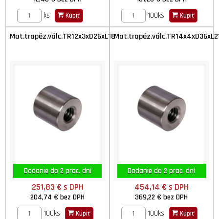
ks
100ks
Kúpiť
Kúpiť
Mat.trapéz.válc.TR12x3xD26xL18
Mat.trapéz.válc.TR14x4xD36xL2
Dodanie do 2 prac. dní
Dodanie do 2 prac. dní
251,83 €
s DPH
454,14 €
s DPH
204,74 €
bez DPH
369,22 €
bez DPH
100ks
100ks
Kúpiť
Kúpiť