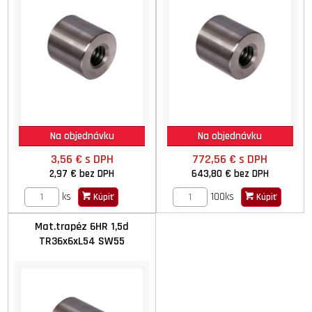
Na objednávku
Na objednávku
3,56 €
s DPH
772,56 €
s DPH
2,97 €
bez DPH
643,80 €
bez DPH
ks
100ks
Kúpiť
Kúpiť
Mat.trapéz 6HR 1,5d
TR36x6xL54 SW55