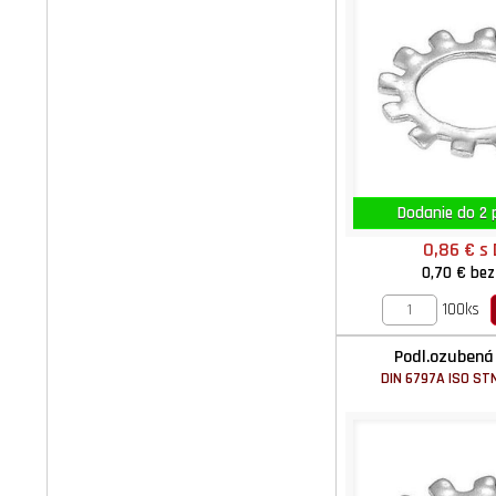
Dodanie do 2 p
0,86 €
s
0,70 €
bez
100ks
Podl.ozubená
DIN 6797A ISO ST