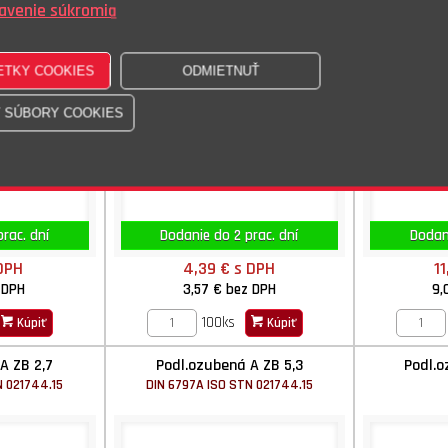
avenie súkromia
rac. dní
Dodanie do 2 prac. dní
Dodani
DPH
4,39 €
s DPH
11
 DPH
3,57 €
bez DPH
9,
100ks
Kúpiť
Kúpiť
A ZB 2,7
Podl.ozubená A ZB 5,3
Podl.o
N 021744.15
DIN 6797A ISO STN 021744.15