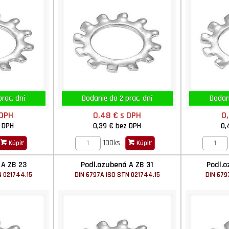
rac. dní
Dodanie do 2 prac. dní
Dodani
 DPH
0,48 €
s DPH
0
 DPH
0,39 €
bez DPH
0,
100ks
Kúpiť
Kúpiť
 A ZB 23
Podl.ozubená A ZB 31
Podl.o
N 021744.15
DIN 6797A ISO STN 021744.15
DIN 679