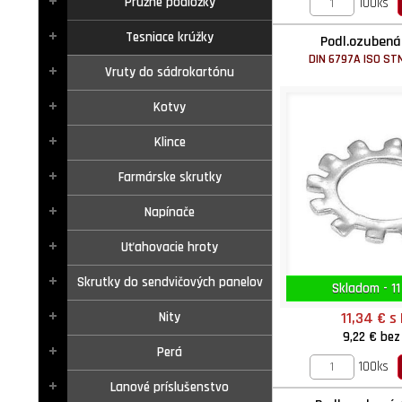
Pružné podložky
100ks
Tesniace krúžky
Podl.ozubená
DIN 6797A ISO ST
Vruty do sádrokartónu
Kotvy
Klince
Farmárske skrutky
Napínače
Uťahovacie hroty
Skrutky do sendvičových panelov
Skladom - 11
11,34 €
s
Nity
9,22 €
bez
Perá
100ks
Lanové príslušenstvo