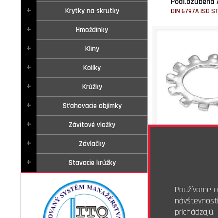
Podl.ozubená 
Krytky na skrutky
DIN 6797A ISO S
Hmoždinky
Kliny
Kolíky
Krúžky
Sťahovacie objímky
Závitové vložky
Skladom - 8
Závlačky
1,19 €
s 
0,97 €
bez
Stavacie krúžky
100ks
Používame co
Podl.ozubená
návštevnost
DIN 6797A ISO ST
prichádzajú