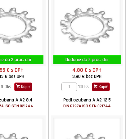
e do 2 prac. dní
Dodanie do 2 prac. dní
,55 €
s DPH
4,80 €
s DPH
45 €
bez DPH
3,90 €
bez DPH
100ks
100ks
Kúpiť
Kúpiť
zubená A A2 8,4
Podl.ozubená A A2 12,5
7A ISO STN 021744
DIN 6797A ISO STN 021744