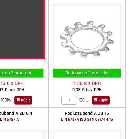
e do 2 prac. dní
Dodanie do 2 prac. dní
,15 €
s DPH
11,16 €
s DPH
07 €
bez DPH
9,08 €
bez DPH
100ks
100ks
Kúpiť
Kúpiť
zubená A ZB 6,4
Podl.ozubená A ZB 15
DIN 6797 A
DIN 6797A ISO STN 021744.15