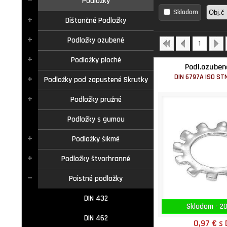
Podložky
Skladom
Dištančné Podložky
Podložky ozubené
1
Podložky ploché
Podl.ozuben
DIN 6797A ISO ST
Podložky pod zapustené Skrutky
Podložky pružné
Podložky s gumou
Podložky šikmé
Podložky štvorhranné
Poistné podložky
DIN 432
Skladom - 20
DIN 462
0,97 €
s