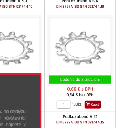
.ozubená A 5,3
Podl.ozubená A 6,4
A ISO STN 021744.10
DIN 6797A ISO STN 021744.10
e do 2 prac. dní
Dodanie do 2 prac. dní
,90 €
s DPH
0,66 €
s DPH
73 €
bez DPH
0,54 €
bez DPH
100ks
100ks
Kúpiť
Kúpiť
y, na analýzu
.ozubená A 17
Podl.ozubená A 21
 návštevníci
A ISO STN 021744.10
DIN 6797A ISO STN 021744.15
ie nájdete v