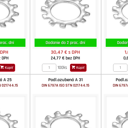
rac. dní
Dodanie do 2 prac. dní
Dodani
 DPH
30,47 €
s DPH
1
z DPH
24,77 €
bez DPH
0,
100ks
Kúpiť
Kúpiť
á A 25
Podl.ozubená A 31
Podl.o
N 021744.15
DIN 6797A ISO STN 021744.15
DIN 6797