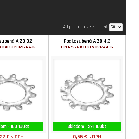
40 produktov
-
zobraziť
zubená A ZB 3,2
Podl.ozubená A ZB 4,3
A ISO STN 021744.15
DIN 6797A ISO STN 021744.15
dom - 160 100ks
Skladom - 291 100ks
,27 €
s DPH
0,55 €
s DPH