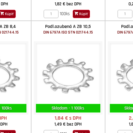
 DPH
1,82 €
bez DPH
0,
100ks
Kúpiť
Kúpiť
A ZB 8,4
Podl.ozubená A ZB 10,5
Podl.
N 021744.15
DIN 6797A ISO STN 021744.15
DIN 6797
 100ks
Skladom - 1 100ks
Skla
DPH
1,84 €
s DPH
2
 DPH
1,49 €
bez DPH
1,