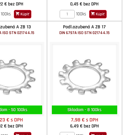
22 €
bez DPH
0,45 €
bez DPH
100ks
100ks
Kúpiť
Kúpiť
ozubená A ZB 13
Podl.ozubená A ZB 17
A ISO STN 021744.15
DIN 6797A ISO STN 021744.15
dom - 50 100ks
Skladom - 8 100ks
,23 €
s DPH
7,98 €
s DPH
82 €
bez DPH
6,49 €
bez DPH