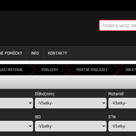
NNÉ POMÔCKY
INFO
KONTAKTY
VACÍ MATERIÁL
PODLOŽKY
POISTNÉ PODLOŽKY
DIN 6
Dĺžka(mm)
Materiál
ISO
STN