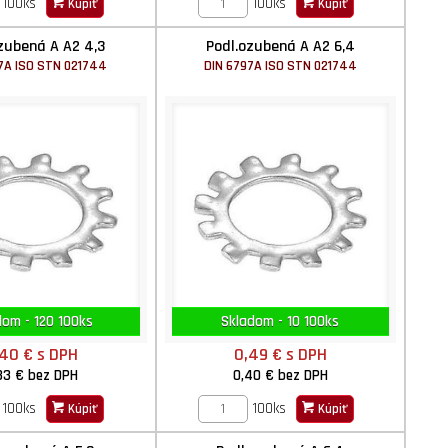
100ks
100ks
Kúpiť
Kúpiť
zubená A A2 4,3
Podl.ozubená A A2 6,4
7A ISO STN 021744
DIN 6797A ISO STN 021744
dom - 120 100ks
Skladom - 10 100ks
,40 €
s DPH
0,49 €
s DPH
33 €
bez DPH
0,40 €
bez DPH
100ks
100ks
Kúpiť
Kúpiť