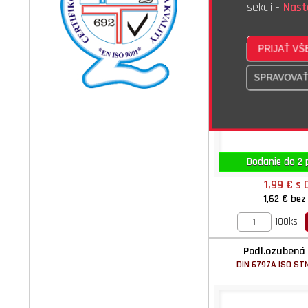
sekcii -
Nast
Dodanie do 2 p
1,99 €
s 
1,62 €
bez
100ks
Podl.ozubená 
DIN 6797A ISO ST