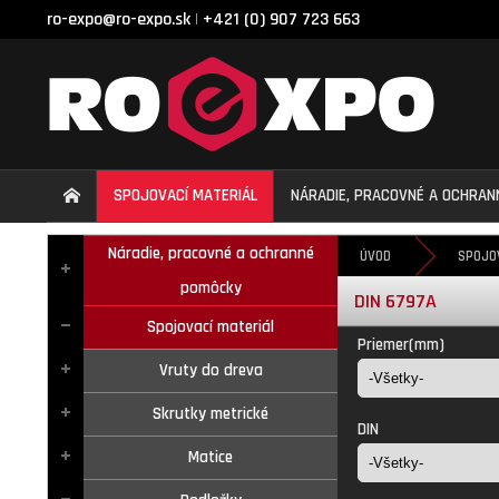
ro-expo@ro-expo.sk
+421 (0) 907 723 663
|
SPOJOVACÍ MATERIÁL
NÁRADIE, PRACOVNÉ A OCHRA
Náradie, pracovné a ochranné
ÚVOD
SPOJO
pomôcky
DIN 6797A
Spojovací materiál
Priemer(mm)
Vruty do dreva
Skrutky metrické
DIN
Matice