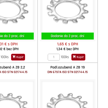
e do 2 prac. dní
Dodanie do 2 prac. dní
,01 €
s DPH
1,65 €
s DPH
82 €
bez DPH
1,34 €
bez DPH
100ks
100ks
Kúpiť
Kúpiť
zubená A ZB 2,2
Podl.ozubená A ZB 19
A ISO STN 021744.15
DIN 6797A ISO STN 021744.15