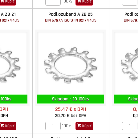
100ks
Kúpiť
Kúpiť
 A ZB 21
Podl.ozubená A ZB 25
Podl.o
N 021744.15
DIN 6797A ISO STN 021744.15
DIN 679
 100ks
Skladom - 20 100ks
Skla
 DPH
25,47 €
s DPH
0
 DPH
20,70 €
bez DPH
0,
100ks
Kúpiť
Kúpiť