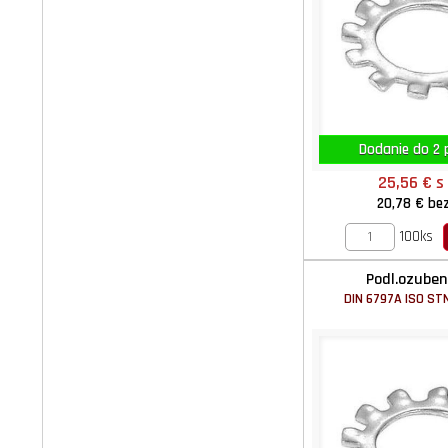
Dodanie do 2 p
25,56 €
s
20,78 €
be
100ks
Podl.ozuben
DIN 6797A ISO ST