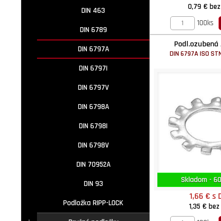
0,79 €
bez
DIN 463
100ks
DIN 6789
Podl.ozubená 
DIN 6797A
DIN 6797A ISO ST
DIN 6797I
DIN 6797V
DIN 6798A
DIN 6798I
DIN 6798V
DIN 70952A
Skladom - 60
DIN 93
1,66 €
s 
Podložka RIPP-LOCK
1,35 €
bez