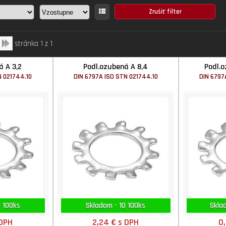
stránka 1 z 1
á A 3,2
Podl.ozubená A 8,4
Podl.o
N 021744.10
DIN 6797A ISO STN 021744.10
DIN 6797
 100ks
Skladom - 10 100ks
Skla
 DPH
2,24 €
s DPH
0