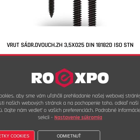
VRUT SÁDR.DVOUCH.ZH 3,5X025
DIN 18182D ISO STN
Skladové číslo:
VC021600
Objednávkový kód:
08700.18.06.035.025
0,39
€
s DPH
0,32
€
bez DPH
okies, aby sme vám uľahčili prehliadanie našej webovej stránk
100ks
ti našich webových stránok a na pochopenie toho, odkiaľ naši 
Kúpiť
ú. Dajte nám vedieť o vašich preferenciách. Podrobné informáci
sekcii -
Nastavenie súkromia