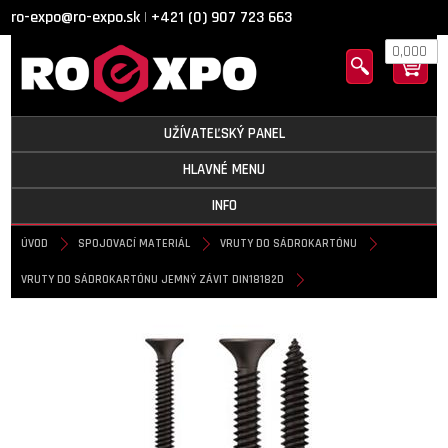
ro-expo@ro-expo.sk
+421 (0) 907 723 663
|
0,000
UŽÍVATEĽSKÝ PANEL
HLAVNÉ MENU
INFO
ÚVOD
SPOJOVACÍ MATERIÁL
VRUTY DO SÁDROKARTÓNU
VRUTY DO SÁDROKARTÓNU JEMNÝ ZÁVIT DIN18182D