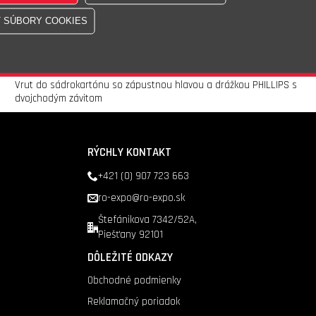
Skladom - 1016 100ks
Doprava nad 200 €
zadarmo
Vrut do sádrokartónu so zápustnou hlavou a drážkou PHILLIPS s
dvojchodým závitom
RÝCHLY KONTAKT
+421 (0) 907 723 663
ro-expo@ro-expo.sk
Štefánikova 7342/52A,
Piešťany 92101
DÔLEŽITÉ ODKAZY
Obchodné podmienky
Reklamačný poriadok