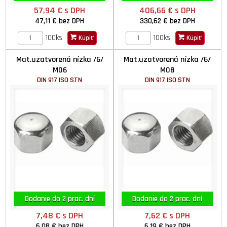
57,94 €
s DPH
406,66 €
s DPH
47,11 €
bez DPH
330,62 €
bez DPH
100ks
100ks
Kúpiť
Kúpiť
Mat.uzatvorená nízka /6/
Mat.uzatvorená nízka /6/
M06
M08
DIN 917 ISO STN
DIN 917 ISO STN
Dodanie do 2 prac. dní
Dodanie do 2 prac. dní
7,48 €
s DPH
7,62 €
s DPH
6,08 €
bez DPH
6,19 €
bez DPH