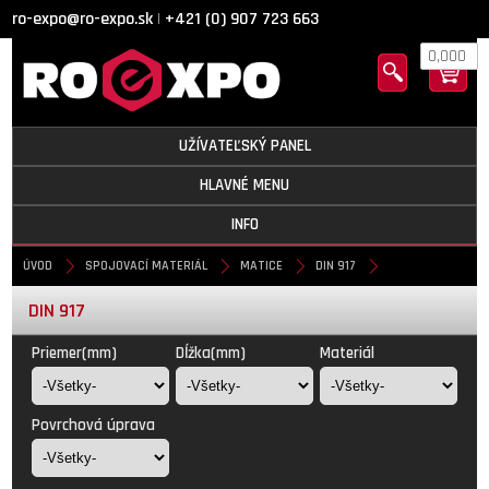
ro-expo@ro-expo.sk
+421 (0) 907 723 663
|
0,000
UŽÍVATEĽSKÝ PANEL
HLAVNÉ MENU
INFO
ÚVOD
SPOJOVACÍ MATERIÁL
MATICE
DIN 917
DIN 917
Priemer(mm)
Dĺžka(mm)
Materiál
Povrchová úprava