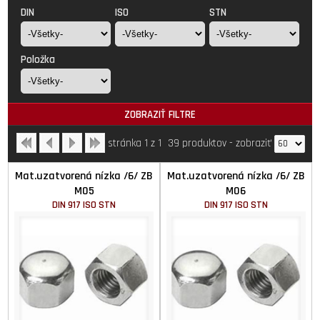
DIN
ISO
STN
Položka
ZOBRAZIŤ FILTRE
stránka 1 z 1
39 produktov
-
zobraziť
Mat.uzatvorená nízka /6/ ZB
Mat.uzatvorená nízka /6/ ZB
M05
M06
DIN 917 ISO STN
DIN 917 ISO STN