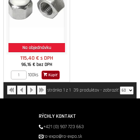
Na objednávku
115,40 €
s DPH
96,16 €
bez DPH
100ks
Kúpiť
stránka 1 z 1
39 produktov
-
zobraziť
RÝCHLY KONTAKT
+421 (0) 907 723 663
ro-expo@ro-expo.sk