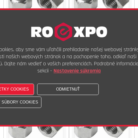
Dodanie do 2 prac. dní
Dodanie do 2 prac. dní
okies, aby sme vám uľahčili prehliadanie našej webovej stránk
2,51 €
s DPH
4,43 €
s DPH
ti našich webových stránok a na pochopenie toho, odkiaľ naši 
2,04 €
bez DPH
3,60 €
bez DPH
ú. Dajte nám vedieť o vašich preferenciách. Podrobné informáci
100ks
100ks
Kúpiť
Kúpiť
sekcii -
Nastavenie súkromia
Mat.uzatvorená nízka A2
Mat.uzatvorená nízka A2
M10
M12
DIN 917 ISO STN
DIN 917 ISO STN