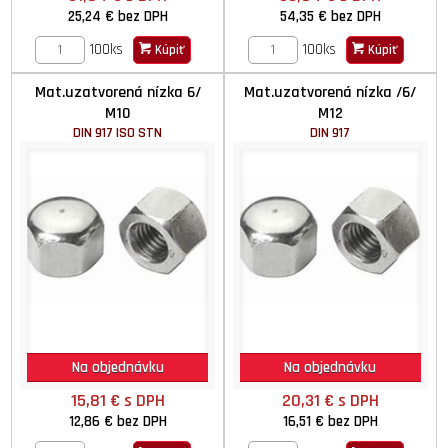
25,24 €
bez DPH
54,35 €
bez DPH
100ks
100ks
Kúpiť
Kúpiť
Mat.uzatvorená nízka 6/
Mat.uzatvorená nízka /6/
M10
M12
DIN 917 ISO STN
DIN 917
Na objednávku
Na objednávku
15,81 €
s DPH
20,31 €
s DPH
12,86 €
bez DPH
16,51 €
bez DPH