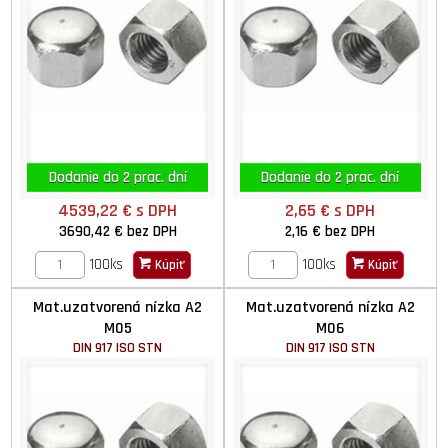
Dodanie do 2 prac. dní
Dodanie do 2 prac. dní
4539,22 €
s DPH
2,65 €
s DPH
3690,42 €
bez DPH
2,16 €
bez DPH
100ks
100ks
Kúpiť
Kúpiť
Mat.uzatvorená nízka A2
Mat.uzatvorená nízka A2
M05
M06
DIN 917 ISO STN
DIN 917 ISO STN