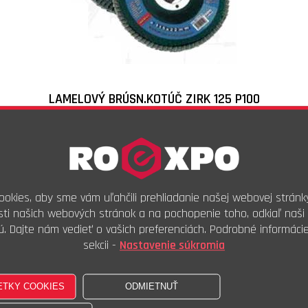
LAMELOVÝ BRÚSN.KOTÚČ ZIRK 125 P100
Skladové číslo:
ZK125100
Objednávkový kód:
3,29
€
s DPH
2,74
€
bez DPH
okies, aby sme vám uľahčili prehliadanie našej webovej stránk
ti našich webových stránok a na pochopenie toho, odkiaľ naši 
Ks
ú. Dajte nám vedieť o vašich preferenciách. Podrobné informáci
Kúpiť
sekcii -
Nastavenie súkromia