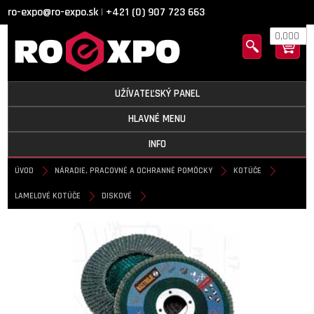
ro-expo@ro-expo.sk
+421 (0) 907 723 663
|
0,000
UŽÍVATEĽSKÝ PANEL
HLAVNÉ MENU
INFO
ÚVOD
NÁRADIE, PRACOVNÉ A OCHRANNÉ POMÔCKY
KOTÚČE
LAMELOVÉ KOTÚČE
DISKOVÉ