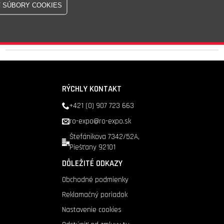
Skladom - 83 Ks
Doprava nad 200 €
zadarmo
RÝCHLY KONTAKT
+421 (0) 907 723 663
ro-expo@ro-expo.sk
Štefánikova 7342/52A,
Piešťany 92101
DÔLEŽITÉ ODKAZY
Obchodné podmienky
Reklamačný poriadok
Nastavenie cookies