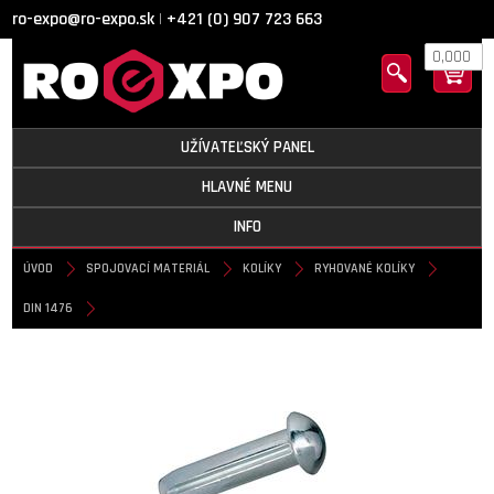
ro-expo@ro-expo.sk
+421 (0) 907 723 663
|
0,000
UŽÍVATEĽSKÝ PANEL
HLAVNÉ MENU
INFO
ÚVOD
SPOJOVACÍ MATERIÁL
KOLÍKY
RYHOVANÉ KOLÍKY
DIN 1476