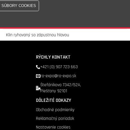
Skladom - 5 100ks
Doprava nad 200 €
zadarmo
Klin ryhovaný so zápustnou hlavou
RÝCHLY KONTAKT
+421 (0) 907 723 663
ro-expo@ro-expo.sk
Štefánikova 7342/52A,
Piešťany 92101
DÔLEŽITÉ ODKAZY
Obchodné podmienky
Reklamačný poriadok
Nastavenie cookies