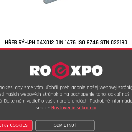
HŘEB RÝH.PH 04X012
DIN 1476 ISO 8746 STN 022190
Skladové číslo:
VC035331
Objednávkový kód:
18830.18.00.040.012
4,92
€
s DPH
4,00
€
bez DPH
okies, aby sme vám uľahčili prehliadanie našej webovej stránk
100ks
ti našich webových stránok a na pochopenie toho, odkiaľ naši 
ú. Dajte nám vedieť o vašich preferenciách. Podrobné informáci
Kúpiť
sekcii -
Nastavenie súkromia