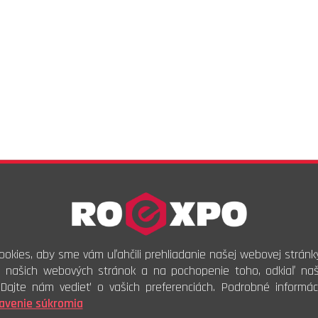
okies, aby sme vám uľahčili prehliadanie našej webovej stránk
i našich webových stránok a na pochopenie toho, odkiaľ naši
. Dajte nám vedieť o vašich preferenciách. Podrobné informác
avenie súkromia