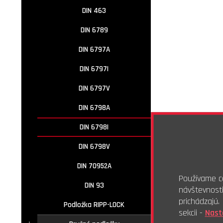
DIN 463
DIN 6789
DIN 6797A
DIN 6797I
DIN 6797V
DIN 6798A
DIN 6798I
DIN 6798V
DIN 70952A
Používame co
DIN 93
návštevnost
prichádzajú
Podložka RIPP-LOCK
sekcii -
Nast