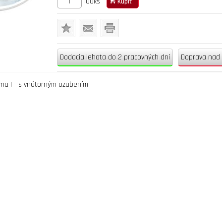
100ks
Kúpiť
Dodacia lehota do 2 pracovných dní
Doprava nad
rma I - s vnútorným ozubením