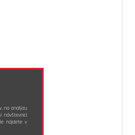
y, na analýzu
 návštevníci
ie nájdete v