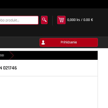
0,000 ks / 0.00 €
Prihlásenie
98I
TN 021746