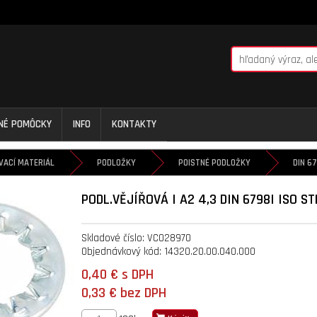
NNÉ POMÔCKY
INFO
KONTAKTY
VACÍ MATERIÁL
PODLOŽKY
POISTNÉ PODLOŽKY
DIN 67
PODL.VĚJÍŘOVÁ I A2 4,3
DIN 6798I ISO S
Skladové číslo:
VC028970
Objednávkový kód:
14320.20.00.040.000
0,40
€
s DPH
0,33
€
bez DPH