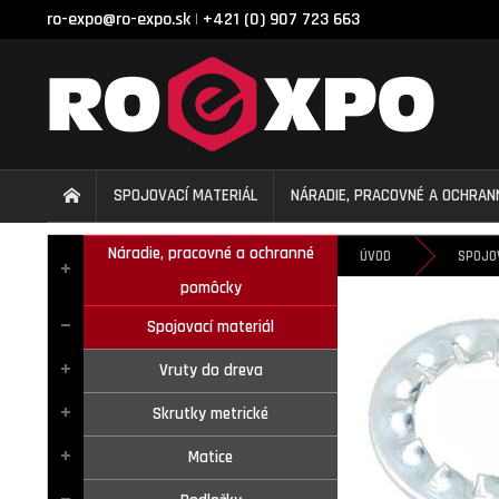
ro-expo@ro-expo.sk
+421 (0) 907 723 663
|
SPOJOVACÍ MATERIÁL
NÁRADIE, PRACOVNÉ A OCHRA
Náradie, pracovné a ochranné
ÚVOD
SPOJO
pomôcky
Spojovací materiál
Vruty do dreva
Skrutky metrické
Matice