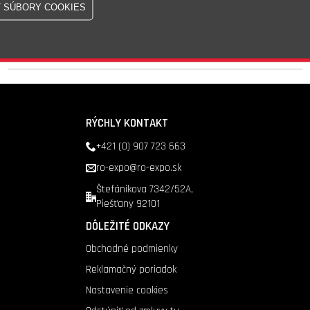
Skladom - 25 Ks
Doprava nad 200 €
zadarmo
RÝCHLY KONTAKT
+421 (0) 907 723 663
ro-expo@ro-expo.sk
Štefánikova 7342/52A,
Piešťany 92101
DÔLEŽITÉ ODKAZY
Obchodné podmienky
Reklamačný poriadok
Nastavenie cookies