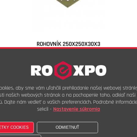
ROHOVNÍK 250X250X30X3
Skladové číslo:
NA3
Objednávkový kód:
2,31
€
s DPH
1,92
€
bez DPH
okies, aby sme vám uľahčili prehliadanie našej webovej stránk
ti našich webových stránok a na pochopenie toho, odkiaľ naši 
Ks
ú. Dajte nám vedieť o vašich preferenciách. Podrobné informáci
Kúpiť
sekcii -
Nastavenie súkromia