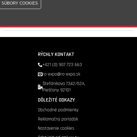
Skladom - 193 Ks
Doprava nad 200 €
zadarmo
RÝCHLY KONTAKT
+421 (0) 907 723 663
ro-expo@ro-expo.sk
Štefánikova 7342/52A,
Piešťany 92101
DÔLEŽITÉ ODKAZY
Obchodné podmienky
Reklamačný poriadok
Nastavenie cookies