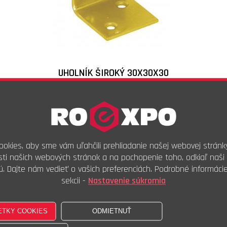
UHOLNÍK ŠIROKÝ 30X30X30
Skladové číslo:
KS1
Objednávkový kód:
0,18
€
s DPH
0,14
€
bez DPH
okies, aby sme vám uľahčili prehliadanie našej webovej stránk
ti našich webových stránok a na pochopenie toho, odkiaľ naši 
Ks
ú. Dajte nám vedieť o vašich preferenciách. Podrobné informáci
Kúpiť
sekcii -
Nastavenie súkromia