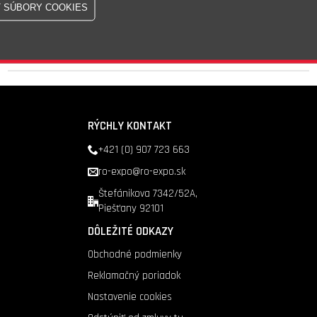
Skladom - 8 ks
Doprava nad 200 €
zadarmo
RÝCHLY KONTAKT
+421 (0) 907 723 663
ro-expo@ro-expo.sk
Štefánikova 7342/52A,
Piešťany 92101
DÔLEŽITÉ ODKAZY
Obchodné podmienky
Reklamačný poriadok
Nastavenie cookies