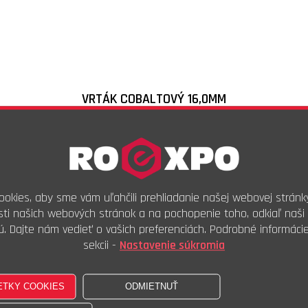
VRTÁK COBALTOVÝ 16,0MM
Skladové číslo:
CO7160
Objednávkový kód:
25,92
€
s DPH
21,07
€
bez DPH
okies, aby sme vám uľahčili prehliadanie našej webovej stránk
ti našich webových stránok a na pochopenie toho, odkiaľ naši 
ks
ú. Dajte nám vedieť o vašich preferenciách. Podrobné informáci
Kúpiť
sekcii -
Nastavenie súkromia