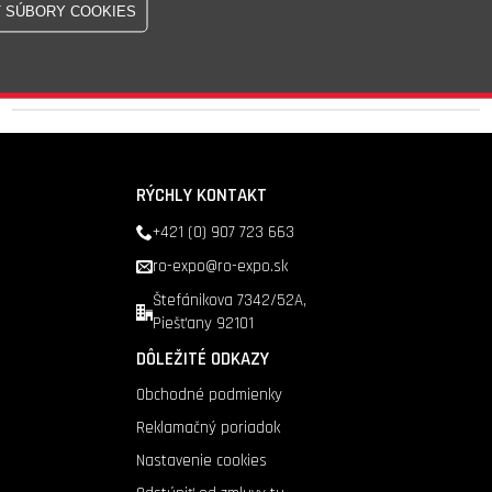
Skladom - 26 Ks
Doprava nad 200 €
zadarmo
RÝCHLY KONTAKT
+421 (0) 907 723 663
ro-expo@ro-expo.sk
Štefánikova 7342/52A,
Piešťany 92101
DÔLEŽITÉ ODKAZY
Obchodné podmienky
Reklamačný poriadok
Nastavenie cookies