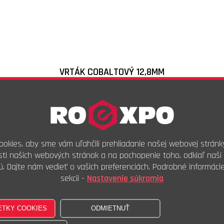
VRTÁK COBALTOVÝ 12,8MM
Skladové číslo:
CO7128
Objednávkový kód:
20,99
€
s DPH
17,49
€
bez DPH
okies, aby sme vám uľahčili prehliadanie našej webovej stránk
ti našich webových stránok a na pochopenie toho, odkiaľ naši 
Ks
ú. Dajte nám vedieť o vašich preferenciách. Podrobné informáci
Kúpiť
sekcii -
Nastavenie súkromia