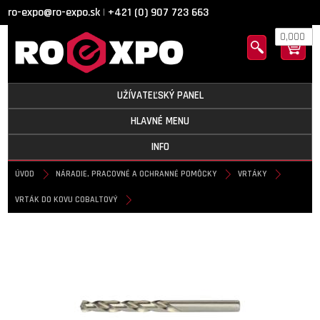
ro-expo@ro-expo.sk
+421 (0) 907 723 663
|
0,000
UŽÍVATEĽSKÝ PANEL
HLAVNÉ MENU
INFO
ÚVOD
NÁRADIE, PRACOVNÉ A OCHRANNÉ POMÔCKY
VRTÁKY
VRTÁK DO KOVU COBALTOVÝ