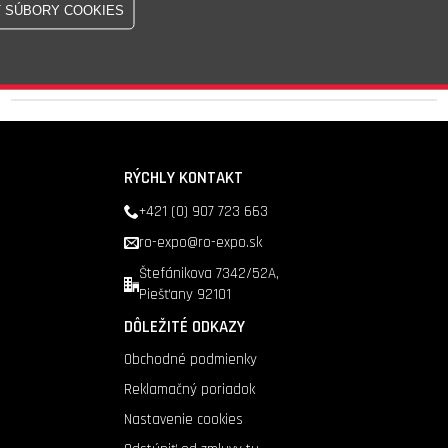
Skladom - 15 Ks
Doprava nad 200 €
zadarmo
RÝCHLY KONTAKT
+421 (0) 907 723 663
ro-expo@ro-expo.sk
Štefánikova 7342/52A,
Piešťany 92101
DÔLEŽITÉ ODKAZY
Obchodné podmienky
Reklamačný poriadok
Nastavenie cookies