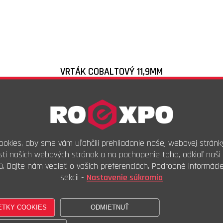
VRTÁK COBALTOVÝ 11,9MM
Skladové číslo:
CO7119
Objednávkový kód:
19,24
€
s DPH
16,03
€
bez DPH
okies, aby sme vám uľahčili prehliadanie našej webovej stránk
ti našich webových stránok a na pochopenie toho, odkiaľ naši 
Ks
ú. Dajte nám vedieť o vašich preferenciách. Podrobné informáci
Kúpiť
sekcii -
Nastavenie súkromia