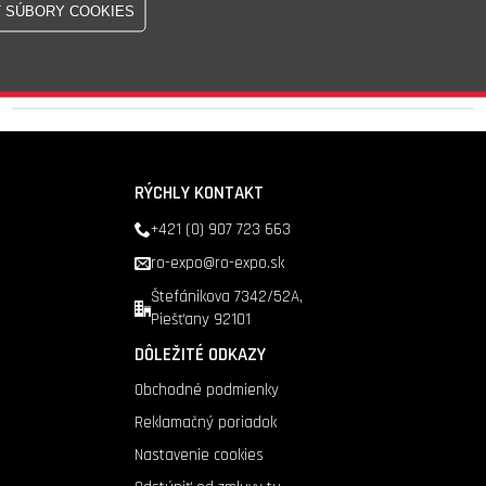
Skladom - 1 ks
Doprava nad 200 €
zadarmo
RÝCHLY KONTAKT
+421 (0) 907 723 663
ro-expo@ro-expo.sk
Štefánikova 7342/52A,
Piešťany 92101
DÔLEŽITÉ ODKAZY
Obchodné podmienky
Reklamačný poriadok
Nastavenie cookies