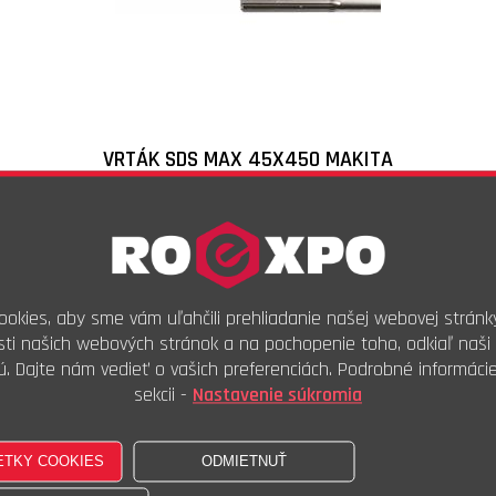
VRTÁK SDS MAX 45X450 MAKITA
Skladové číslo:
B20323
Objednávkový kód:
158,65
€
s DPH
132,21
€
bez DPH
okies, aby sme vám uľahčili prehliadanie našej webovej stránk
ti našich webových stránok a na pochopenie toho, odkiaľ naši 
ks
ú. Dajte nám vedieť o vašich preferenciách. Podrobné informáci
Kúpiť
sekcii -
Nastavenie súkromia