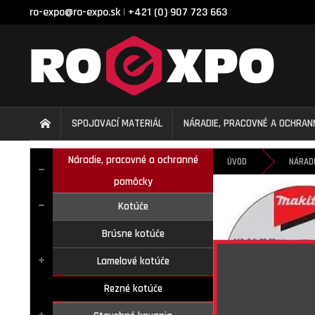
ro-expo@ro-expo.sk
+421 (0) 907 723 663
|
SPOJOVACÍ MATERIÁL
NÁRADIE, PRACOVNÉ A OCHRA
Náradie, pracovné a ochranné
ÚVOD
NÁRAD
pomôcky
Kotúče
Brúsne kotúče
Lamelové kotúče
Rezné kotúče