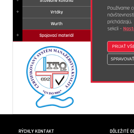
Stavebné kovania
Používame co
Vrtáky
návštevnost
prichádzajú
Wurth
sekcii -
Nast
Spojovací materiál
RÝCHLY KONTAKT
DÔLEŽITÉ O