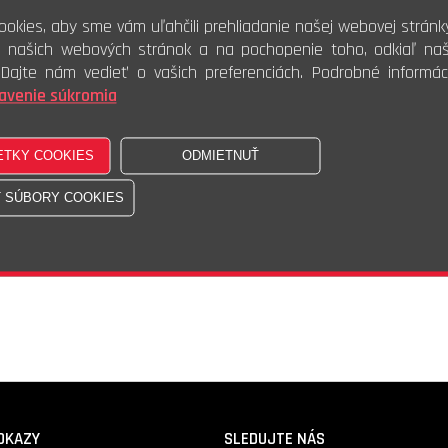
Ks
Kúpiť
okies, aby sme vám uľahčili prehliadanie našej webovej stránk
i našich webových stránok a na pochopenie toho, odkiaľ naši
. Dajte nám vedieť o vašich preferenciách. Podrobné informác
avenie súkromia
Skladom - 60 Ks
Doprava nad 200 € zadarmo
DKAZY
SLEDUJTE NÁS