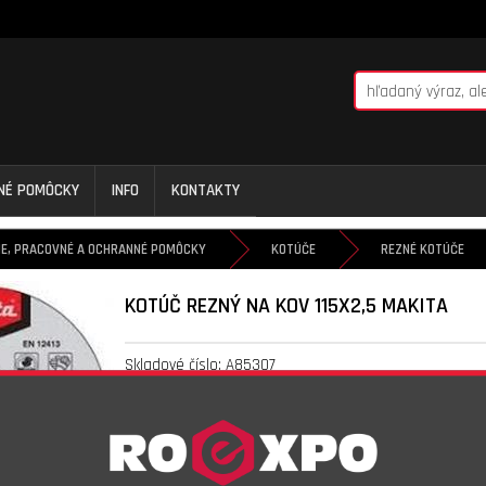
NNÉ POMÔCKY
INFO
KONTAKTY
IE, PRACOVNÉ A OCHRANNÉ POMÔCKY
KOTÚČE
REZNÉ KOTÚČE
KOTÚČ REZNÝ NA KOV 115X2,5 MAKITA
Skladové číslo:
A85307
Objednávkový kód:
1,00
€
s DPH
0,83
€
bez DPH