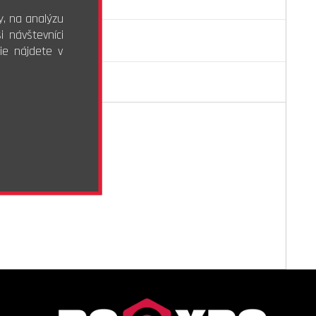
y, na analýzu
 návštevníci
ie nájdete v