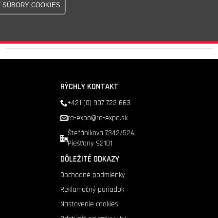
Skladom - 10 Ks
Doprava nad 200 €
zadarmo
RÝCHLY KONTAKT
+421 (0) 907 723 663
ro-expo@ro-expo.sk
Štefánikova 7342/52A,
Piešťany 92101
DÔLEŽITÉ ODKAZY
Obchodné podmienky
Reklamačný poriadok
Nastavenie cookies