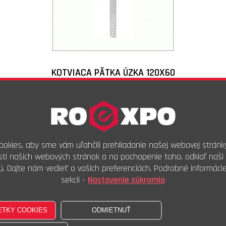
KOTVIACA PÄTKA ÚZKA 120X60
Skladové číslo:
81P6
Objednávkový kód:
2,41
€
s DPH
1,96
€
bez DPH
okies, aby sme vám uľahčili prehliadanie našej webovej stránk
ti našich webových stránok a na pochopenie toho, odkiaľ naši 
Ks
ú. Dajte nám vedieť o vašich preferenciách. Podrobné informáci
Kúpiť
sekcii -
Nastavenie súkromia