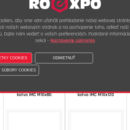
okies, aby sme vám uľahčili prehliadanie našej webovej stránk
ti našich webových stránok a na pochopenie toho, odkiaľ naši 
ú. Dajte nám vedieť o vašich preferenciách. Podrobné informáci
sekcii -
Nastavenie súkromia
Skladom - 55 Ks
Skladom - 57 Ks
0,14 €
s DPH
0,48 €
s DPH
0,12 €
bez DPH
0,40 €
bez DPH
Ks
Ks
Kúpiť
Kúpiť
kotva IMC M10x80
kotva IMC M10x120