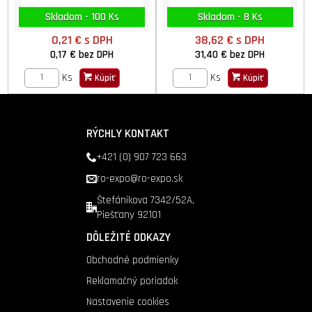
Skladom - 100 Ks
Skladom - 8 Ks
0,21 €
s DPH
38,62 €
s DPH
0,17 €
bez DPH
31,40 €
bez DPH
Ks
Ks
Kúpiť
Kúpiť
RÝCHLY KONTAKT
+421 (0) 907 723 663
ro-expo@ro-expo.sk
Štefánikova 7342/52A,
Piešťany 92101
DÔLEŽITÉ ODKAZY
Obchodné podmienky
Reklamačný poriadok
Nastavenie cookies