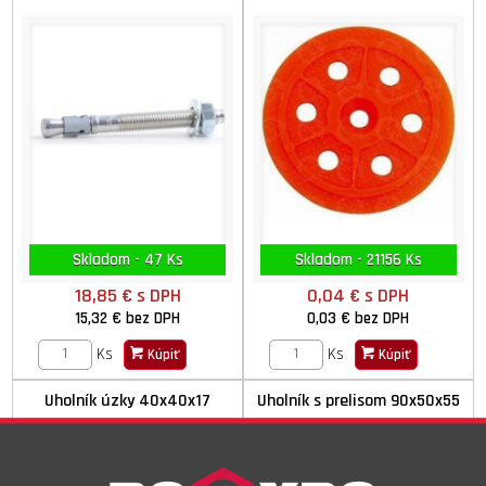
Skladom - 47 Ks
Skladom - 21156 Ks
18,85 €
s DPH
0,04 €
s DPH
15,32 €
bez DPH
0,03 €
bez DPH
Ks
Ks
Kúpiť
Kúpiť
Uholník úzky 40x40x17
Uholník s prelisom 90x50x55