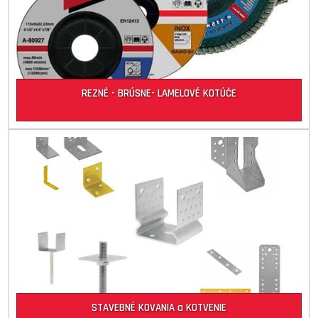
REZNÉ - BRÚSNE- LAMELOVÉ KOTÚČE
STAVEBNÉ KOVANIA a KOTVENIE